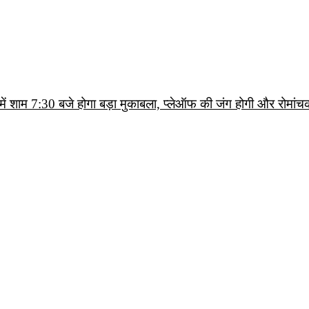
ं शाम 7:30 बजे होगा बड़ा मुकाबला, प्लेऑफ की जंग होगी और रोमांच