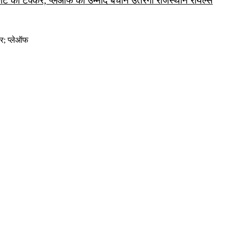
 की टक्कर; प्लेऑफ की उम्मीद बचाने उतरेगी राजस्थान रॉयल्स
र; प्लेऑफ