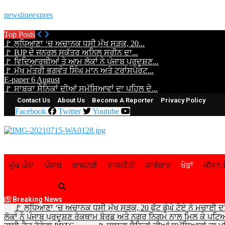
newslineexpres
Top Posts
🚩 ਲੁਧਿਆਣਾ ‘ਚ ਅਚਾਨਕ ਧਸੀ ਮੁੱਖ ਸੜਕ, 20...
🚩 BJP ਦੇ ਜਨਰਲ ਸਕੱਤਰ ਅਨਿਲ ਸਰੀਨ ਦਾ...
🚩 ਵਿਦਿਆਰਥੀਆਂ ਤੇ ਆਮ ਲੋਕਾਂ ਨੇ ਪੰਜਾਬ ਪ੍ਰਦੂਸ਼ਣ...
🚩 ਮੁੱਖ ਮੰਤਰੀ ਭਗਵੰਤ ਸਿੰਘ ਮਾਨ ਅਤੇ ਟਰਾਂਸਪੋਰਟ...
E-paper 6 August
🚩 ਸਾਬਕਾ ਸੈਨਿਕਾਂ ਦੀਆਂ ਸਮੱਸਿਆਵਾਂ ਦਾ ਪਹਿਲ ਦੇ...
Contact Us
About Us
Become A Reporter
Privacy Policy
Facebook
Twitter
Youtube
ਮੁੱਖ ਪੰਨਾ
ਪੰਜਾਬ
ਰਾਸ਼ਟਰੀ
ਰਾਜਨੀਤੀ
ਕਾਰੋਬਾਰ
ਖੇਡਾਂ
ਜੀਵਨ ਸ
Breaking News
🚩 ਲੁਧਿਆਣਾ ‘ਚ ਅਚਾਨਕ ਧਸੀ ਮੁੱਖ ਸੜਕ, 20 ਫੁੱਟ ਡੂੰਘੇ ਟੋਏ ਨੇ ਮਚਾਈ ਦ
ਲੋਕਾਂ ਨੇ ਪੰਜਾਬ ਪ੍ਰਦੂਸ਼ਣ ਰੋਕਥਾਮ ਬੋਰਡ ਅਤੇ ਨਗਰ ਨਿਗਮ ਨਾਲ ਮਿਲ ਕੇ ਪਟਿ