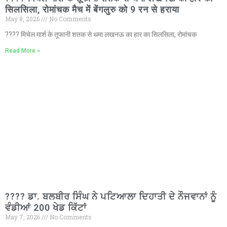
सिलसिला, रोमांचक मैच में बेंगलुरु को 9 रन से हराया
May 8, 2026
No Comments
???? मिचेल मार्श के तूफानी शतक से थमा लखनऊ का हार का सिलसिला, रोमांचक
Read More »
???? ਡਾ. ਬਲਬੀਰ ਸਿੰਘ ਨੇ ਪਟਿਆਲਾ ਦਿਹਾਤੀ ਦੇ ਨੌਜਵਾਨਾਂ ਨੂੰ
ਵੰਡੀਆਂ 200 ਖੇਡ ਕਿੱਟਾਂ
May 7, 2026
No Comments