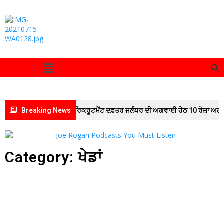
ਤਰ ਪਟਿਆਲਾ ਵੱਲੋਂ ਜ਼ੋਨਲ ਰਿਕਰੂਟਮੈਂਟ ਦਫ਼ਤਰ ਜਲੰਧਰ ਦੀ ਅਗਵਾਈ ਹੇਠ 10 ਰੋਜ਼ਾ ਅਗਨੀਵੀ
Breaking News
Category: ਖੇਡਾਂ