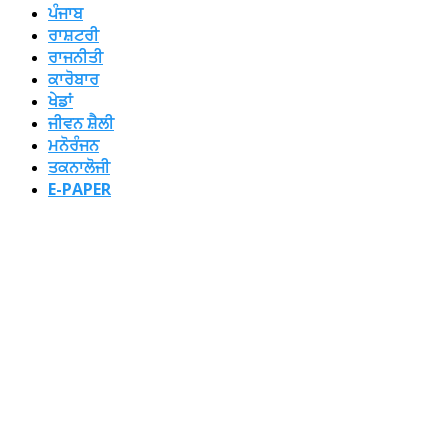
ਪੰਜਾਬ
ਰਾਸ਼ਟਰੀ
ਰਾਜਨੀਤੀ
ਕਾਰੋਬਾਰ
ਖੇਡਾਂ
ਜੀਵਨ ਸ਼ੈਲੀ
ਮਨੋਰੰਜਨ
ਤਕਨਾਲੋਜੀ
E-PAPER