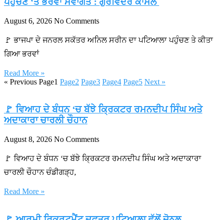
ਪਹੁੰਚਣ ‘ਤੇ ਭਰਵਾਂ ਸਵਾਗਤ : ਗੁਰਵਿੰਦਰ ਕਾਂਸਲ
August 6, 2026
No Comments
🚩 ਭਾਜਪਾ ਦੇ ਜਨਰਲ ਸਕੱਤਰ ਅਨਿਲ ਸਰੀਨ ਦਾ ਪਟਿਆਲਾ ਪਹੁੰਚਣ ਤੇ ਕੀਤਾ
ਗਿਆ ਭਰਵਾਂ
Read More »
« Previous
Page
1
Page
2
Page
3
Page
4
Page
5
Next »
🚩 ਵਿਆਹ ਦੇ ਬੰਧਨ ‘ਚ ਬੱਝੇ ਕ੍ਰਿਕਟਰ ਰਮਨਦੀਪ ਸਿੰਘ ਅਤੇ
ਅਦਾਕਾਰਾ ਚਾਰਲੀ ਚੌਹਾਨ
August 8, 2026
No Comments
🚩 ਵਿਆਹ ਦੇ ਬੰਧਨ ‘ਚ ਬੱਝੇ ਕ੍ਰਿਕਟਰ ਰਮਨਦੀਪ ਸਿੰਘ ਅਤੇ ਅਦਾਕਾਰਾ
ਚਾਰਲੀ ਚੌਹਾਨ ਚੰਡੀਗੜ੍ਹ,
Read More »
🚩 ਆਰਮੀ ਰਿਕਰੂਟਮੈਂਟ ਦਫ਼ਤਰ ਪਟਿਆਲਾ ਵੱਲੋਂ ਜ਼ੋਨਲ