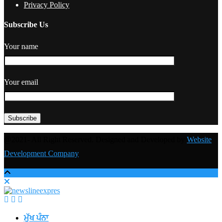
Privacy Policy
Subscribe Us
Your name
Your email
@2021- All Right Reserved. Designed and Developed by
Website
Development Company
ਮੁੱਖ ਪੰਨਾ