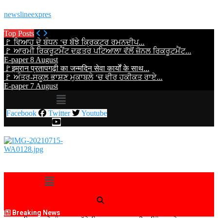
newslineexpres
Top Posts
🚩 ਵਿਆਹ ਦੇ ਬੰਧਨ ‘ਚ ਬੱਝੇ ਕ੍ਰਿਕਟਰ ਰਮਨਦੀਪ...
🚩 ਆਰਮੀ ਰਿਕਰੂਟਮੈਂਟ ਦਫ਼ਤਰ ਪਟਿਆਲਾ ਵੱਲੋਂ ਜ਼ੋਨਲ ਰਿਕਰੂਟਮੈਂਟ...
E-paper 8 August
🚩इमरान प्रतापगढ़ी का जन्मदिन सेवा कार्यों के साथ...
🚩 ਅੰਤਰ-ਸਕੂਲ ਭਾਸ਼ਣ ਮੁਕਾਬਲੇ ‘ਚ ਵੀਰ ਹਕੀਕਤ ਰਾਏ...
E-paper 7 August
Menu
Facebook
Twitter
Youtube
Menu
Breaking News