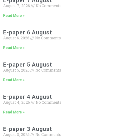
E-paper 7 August
ਛੁੱਟੀ ਲੈ ਕੇ ਚੰਡੀਗੜ੍ਹ ਵੱਲ ਕੂਚ ਅੱਜ
🚩 ਗੁਰਬਾਣੀ ਦੇ
August 7, 2026
No Comments
ਲਾਈਵ ਪ੍ਰਸਾਰਣ ’ਤੇ ਵਧਿਆ ਵਿਵਾਦ; SGPC ਵੱਲੋਂ GTC
Read More »
ਚੈਨਲ ਨੂੰ ਲੀਗਲ ਨੋਟਿਸ ਜਾਰੀ
🚩 ਲੁਧਿਆਣਾ ‘ਚ
E-paper 6 August
August 6, 2026
No Comments
ਅਚਾਨਕ ਧਸੀ ਮੁੱਖ ਸੜਕ, 20 ਫੁੱਟ ਡੂੰਘੇ ਟੋਏ ਨੇ ਮਚਾਈ
Read More »
ਦਹਿਸ਼ਤ
🚩 BJP ਦੇ ਜਨਰਲ ਸਕੱਤਰ ਅਨਿਲ
ਸਰੀਨ ਦਾ ਪਟਿਆਲਾ ਪਹੁੰਚਣ ‘ਤੇ ਭਰਵਾਂ ਸਵਾਗਤ :
E-paper 5 August
August 5, 2026
No Comments
ਗੁਰਵਿੰਦਰ ਕਾਂਸਲ
🚩 ਵਿਦਿਆਰਥੀਆਂ ਤੇ ਆਮ
Read More »
ਲੋਕਾਂ ਨੇ ਪੰਜਾਬ ਪ੍ਰਦੂਸ਼ਣ ਰੋਕਥਾਮ ਬੋਰਡ ਅਤੇ ਨਗਰ ਨਿਗਮ
E-paper 4 August
ਨਾਲ ਮਿਲ ਕੇ ਪਟਿਆਲਾ ਦੀਆਂ ਪੰਜ ਪ੍ਰਮੁੱਖ ਸੜਕਾਂ ਦੀ
August 4, 2026
No Comments
Read More »
ਕੀਤੀ ਸਫ਼ਾਈ
E-paper 3 August
August 3, 2026
No Comments