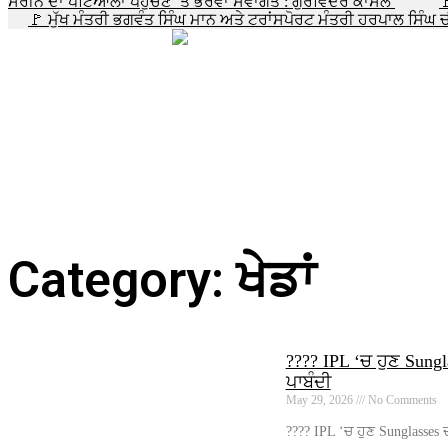
ਸਰੀਨ ਦਾ ਪਟਿਆਲਾ ਪਹੁੰਚਣ ‘ਤੇ ਭਰਵਾਂ ਸਵਾਗਤ : ਗੁਰਵਿੰਦਰ ਕਾਂਸਲ

🚩 ਮੁੱਖ ਮੰਤਰੀ ਭਗਵੰਤ ਸਿੰਘ ਮਾਨ ਅਤੇ ਟਰਾਂਸਪੋਰਟ ਮੰਤਰੀ ਹਰਪਾਲ ਸਿੰ
Category: ਖੇਡਾਂ
???? IPL ‘ਚ ਹੁਣ Sungl
ਪਾਬੰਦੀ
May 29, 2026
No Comments
???? IPL ‘ਚ ਹੁਣ Sunglasses 