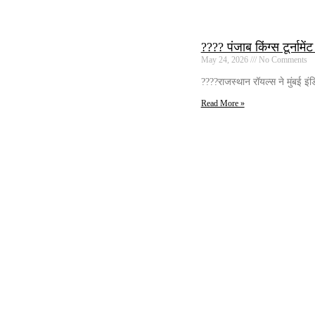
???? पंजाब किंग्स टूर्नामें
May 24, 2026
No Comments
????राजस्थान रॉयल्स ने मुंबई इ
Read More »