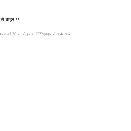
ट से बाहर !!
ंडियंस को 30 रन से हराया ????दमदार जीत के साथ