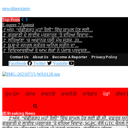
newslineexpres
Top Posts
E-paper 7 August
🚩ਅੱਜ, “ਚੰਡੀਗੜ੍ਹ ਮਹਾਂ ਰੈਲੀ” ਵਿੱਚ ਸ਼ਾਮਲ ਹੋਣ ਲਈ...
🚩 ਗੁਰਬਾਣੀ ਦੇ ਲਾਈਵ ਪ੍ਰਸਾਰਣ ’ਤੇ ਵਧਿਆ ਵਿਵਾਦ;...
🚩 ਲੁਧਿਆਣਾ ‘ਚ ਅਚਾਨਕ ਧਸੀ ਮੁੱਖ ਸੜਕ, 20...
🚩 BJP ਦੇ ਜਨਰਲ ਸਕੱਤਰ ਅਨਿਲ ਸਰੀਨ ਦਾ...
🚩 ਵਿਦਿਆਰਥੀਆਂ ਤੇ ਆਮ ਲੋਕਾਂ ਨੇ ਪੰਜਾਬ ਪ੍ਰਦੂਸ਼ਣ...
Contact Us
About Us
Become A Reporter
Privacy Policy
Facebook
Twitter
Youtube
ਮੁੱਖ ਪੰਨਾ
ਪੰਜਾਬ
ਰਾਸ਼ਟਰੀ
ਰਾਜਨੀਤੀ
ਕਾਰੋਬਾਰ
ਖੇਡਾਂ
ਜੀਵਨ ਸ
Breaking News
🚩ਅੱਜ, “ਚੰਡੀਗੜ੍ਹ ਮਹਾਂ ਰੈਲੀ” ਵਿੱਚ ਸ਼ਾਮਲ ਹੋਣ ਲਈ ਡੀ.ਸੀ. ਦਫ਼ਤਰ ਯੂਨ
ਗੁਰਬਾਣੀ ਦੇ ਲਾਈਵ ਪ੍ਰਸਾਰਣ ’ਤੇ ਵਧਿਆ ਵਿਵਾਦ; SGPC ਵੱਲੋਂ GTC ਚੈਨਲ ਨੂ