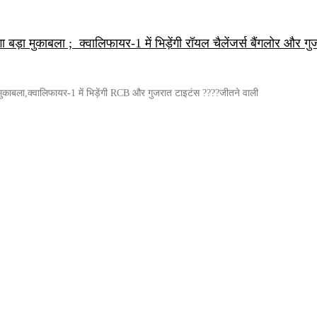
़ा मुकाबला ; क्वालिफायर-1 में भिड़ेंगी रॉयल चैलेंजर्स बैंगलोर और गु
काबला,क्वालिफायर-1 में भिड़ेंगी RCB और गुजरात टाइटंस ????जीतने वाली