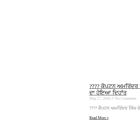
???? ਕੈਪਟਨ ਅਮਰਿੰਦਰ ਸ
ਦਾ ਹੋਇਆ ਦਿਹਾਂਤ
May 27, 2026
No Comments
???? ਕੈਪਟਨ ਅਮਰਿੰਦਰ ਸਿੰਘ ਦੇ
Read More »