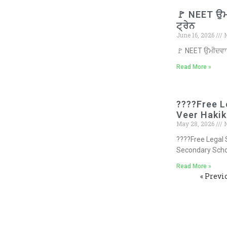
🚩 NEET ਉਮੀਦ
ਟ੍ਰੇਨ
June 16, 2026
N
🚩 NEET ਉਮੀਦਵਾਰਾਂ
Read More »
????Free L
Veer Hakik
May 28, 2026
N
????Free Legal 
Secondary Scho
Read More »
« Previ