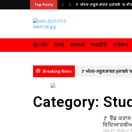
Top Posts
🚩 ਅੰਤਰ-ਸਕੂਲ ਭਾਸ਼ਣ ਮੁਕਾਬਲੇ ‘ਚ ਵੀ
ਮੁੱਖ ਪੰਨਾ
ਪੰਜਾਬ
ਰਾਸ਼ਟਰੀ
ਰਾਜਨੀਤੀ
ਕਾਰੋਬਾਰ
Breaking News
🚩 ਅੰਤਰ-ਸਕੂਲ ਭਾਸ਼ਣ ਮੁਕਾਬਲੇ
ਕਰਮਚਾਰੀ ਸਮੂਹਿਕ ਛੁੱਟੀ ‘ਤੇ ; ਦੋ ਦਿਨਾ
ਚੈਨਲ ਨੂੰ ਲੀਗਲ ਨੋਟਿਸ ਜਾਰੀ
🚩
Category: Stu
ਭਰਵਾਂ ਸਵਾਗਤ : ਗੁਰਵਿੰਦਰ ਕਾਂਸਲ
🚩 ਰੈੱਡ ਕਰਾਸ
ਸਫ਼ਾਈ
ਵਿਦਿਆਰਥੀਆਂ
July 27, 2026
N