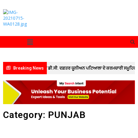
ਰੈਲੀ” ਵਿੱਚ ਸ਼ਾਮਲ ਹੋਣ ਲਈ ਡੀ.ਸੀ. ਦਫ਼ਤਰ ਯੂਨੀਅਨ ਪਟਿਆਲਾ ਦੇ ਕਰਮਚਾਰੀ ਸਮੂਹਿਕ ਛੁੱਟੀ ‘ਤੇ
Breaking News
Category: PUNJAB