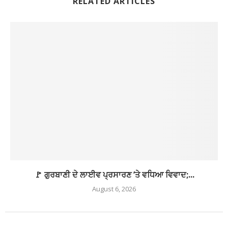
RELATED ARTICLES
🚩 ਗੁਰਬਾਣੀ ਦੇ ਲਾਈਵ ਪ੍ਰਸਾਰਣ ’ਤੇ ਵਧਿਆ ਵਿਵਾਦ;...
August 6, 2026