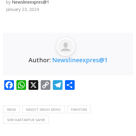
by
Newslineexpres@1
ਤੇ ਆਮ ਲੋਕਾਂ ਨੇ ਪੰਜਾਬ ਪ੍ਰਦੂਸ਼ਣ ਰੋਕਥਾਮ ਬੋਰਡ ਅਤੇ ਨਗਰ
January 23, 2024
ਨਿਗਮ ਨਾਲ ਮਿਲ ਕੇ ਪਟਿਆਲਾ ਦੀਆਂ ਪੰਜ ਪ੍ਰਮੁੱਖ ਸੜਕਾਂ
ਦੀ ਕੀਤੀ ਸਫ਼ਾਈ
🚩 ਮੁੱਖ ਮੰਤਰੀ ਭਗਵੰਤ ਸਿੰਘ ਮਾਨ
ਅਤੇ ਟਰਾਂਸਪੋਰਟ ਮੰਤਰੀ ਹਰਪਾਲ ਸਿੰਘ ਚੀਮਾ ਦੀ ਅਗਵਾਈ
ਹੇਠ ਹਾਈ-ਟੈਕ ਹੋਵੇਗਾ PRTC
🚩 ਸਾਬਕਾ ਸੈਨਿਕਾਂ
Author:
Newslineexpres@1
ਦੀਆਂ ਸਮੱਸਿਆਵਾਂ ਦਾ ਪਹਿਲ ਦੇ ਆਧਾਰ ‘ਤੇ ਹੱਲ ਕਰਨ ਦੇ
ਏਡੀਸੀ ਦੇ ਨਿਰਦੇਸ਼
Facebook
WhatsApp
X
Copy
Telegram
Share
Link
INDIA
NAVJOT SINGH SIDHU
PAKISTAN
SHRI KARTARPUR SAHIB