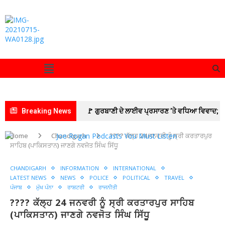
Breaking News
🚩 ਗੁਰਬਾਣੀ ਦੇ ਲਾਈਵ ਪ੍ਰਸਾਰਣ ’ਤੇ ਵਧਿਆ ਵਿਵਾਦ;
SGPC ਵੱਲੋਂ GTC ਚੈਨਲ ਨੂੰ ਲੀਗਲ ਨੋਟਿਸ ਜਾਰੀ
Home
Chandigarh
???? ਕੱਲ੍ਹ 24 ਜਨਵਰੀ ਨੂੰ ਸ੍ਰੀ ਕਰਤਾਰਪੁਰ
ਸਾਹਿਬ (ਪਾਕਿਸਤਾਨ) ਜਾਣਗੇ ਨਵਜੋਤ ਸਿੰਘ ਸਿੱਧੂ
🚩 ਲੁਧਿਆਣਾ ‘ਚ ਅਚਾਨਕ ਧਸੀ ਮੁੱਖ ਸੜਕ, 20 ਫੁੱਟ
CHANDIGARH
INFORMATION
INTERNATIONAL
ਡੂੰਘੇ ਟੋਏ ਨੇ ਮਚਾਈ ਦਹਿਸ਼ਤ
🚩 BJP ਦੇ ਜਨਰਲ
LATEST NEWS
NEWS
POLICE
POLITICAL
TRAVEL
ਪੰਜਾਬ
ਮੁੱਖ ਪੰਨਾ
ਰਾਸ਼ਟਰੀ
ਰਾਜਨੀਤੀ
ਸਕੱਤਰ ਅਨਿਲ ਸਰੀਨ ਦਾ ਪਟਿਆਲਾ ਪਹੁੰਚਣ ‘ਤੇ ਭਰਵਾਂ
???? ਕੱਲ੍ਹ 24 ਜਨਵਰੀ ਨੂੰ ਸ੍ਰੀ ਕਰਤਾਰਪੁਰ ਸਾਹਿਬ
ਸਵਾਗਤ : ਗੁਰਵਿੰਦਰ ਕਾਂਸਲ
🚩 ਵਿਦਿਆਰਥੀਆਂ
(ਪਾਕਿਸਤਾਨ) ਜਾਣਗੇ ਨਵਜੋਤ ਸਿੰਘ ਸਿੱਧੂ