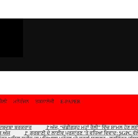
਼ੈਲੀ
ਮਨੋਰੰਜਨ
ਤਕਨਾਲੋਜੀ
E-PAPER
ਾ ਦਬਦਬਾ ਬਰਕਰਾਰ
🚩ਅੱਜ, “ਚੰਡੀਗੜ੍ਹ ਮਹਾਂ ਰੈਲੀ” ਵਿੱਚ ਸ਼ਾਮਲ ਹੋਣ ਲ
ਚ ਅੱਜ
🚩 ਗੁਰਬਾਣੀ ਦੇ ਲਾਈਵ ਪ੍ਰਸਾਰਣ ’ਤੇ ਵਧਿਆ ਵਿਵਾਦ; SGPC ਵੱਲੋ