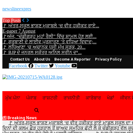
newslineexpres
Top Posts
🚩 ਅੰਤਰ-ਸਕੂਲ ਭਾਸ਼ਣ ਮੁਕਾਬਲੇ ‘ਚ ਵੀਰ ਹਕੀਕਤ ਰਾਏ...
E-paper 7 August
🚩ਅੱਜ, “ਚੰਡੀਗੜ੍ਹ ਮਹਾਂ ਰੈਲੀ” ਵਿੱਚ ਸ਼ਾਮਲ ਹੋਣ ਲਈ...
🚩 ਗੁਰਬਾਣੀ ਦੇ ਲਾਈਵ ਪ੍ਰਸਾਰਣ ’ਤੇ ਵਧਿਆ ਵਿਵਾਦ;...
🚩 ਲੁਧਿਆਣਾ ‘ਚ ਅਚਾਨਕ ਧਸੀ ਮੁੱਖ ਸੜਕ, 20...
🚩 BJP ਦੇ ਜਨਰਲ ਸਕੱਤਰ ਅਨਿਲ ਸਰੀਨ ਦਾ...
Contact Us
About Us
Become A Reporter
Privacy Policy
Facebook
Twitter
Youtube
ਮੁੱਖ ਪੰਨਾ
ਪੰਜਾਬ
ਰਾਸ਼ਟਰੀ
ਰਾਜਨੀਤੀ
ਕਾਰੋਬਾਰ
ਖੇਡਾਂ
ਜੀਵਨ ਸ
Breaking News
🚩 ਅੰਤਰ-ਸਕੂਲ ਭਾਸ਼ਣ ਮੁਕਾਬਲੇ ‘ਚ ਵੀਰ ਹਕੀਕਤ ਰਾਏ ਮਾਡਲ ਸਕੂਲ ਦ
ਦਿਨਾਂ ਦੀ ਕਲਮ ਛੋੜ ਹੜਤਾਲ ਤੋਂ ਬਾਅਦ ਸਮੂਹਿਕ ਛੁੱਟੀ ਲੈ ਕੇ ਚੰਡੀਗੜ੍ਹ ਵੱਲ ਕੂ