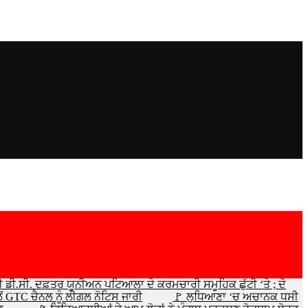
ਈ ਡੀ.ਸੀ. ਦਫ਼ਤਰ ਯੂਨੀਅਨ ਪਟਿਆਲਾ ਦੇ ਕਰਮਚਾਰੀ ਸਮੂਹਿਕ ਛੁੱਟੀ ‘ਤੇ ; ਦੋ
ਂ GTC ਚੈਨਲ ਨੂੰ ਲੀਗਲ ਨੋਟਿਸ ਜਾਰੀ
🚩 ਲੁਧਿਆਣਾ ‘ਚ ਅਚਾਨਕ ਧਸੀ