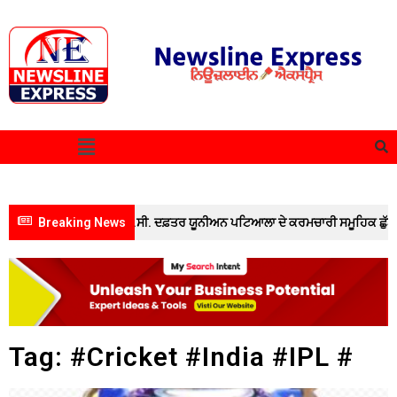
ਿੱਚ ਸ਼ਾਮਲ ਹੋਣ ਲਈ ਡੀ.ਸੀ. ਦਫ਼ਤਰ ਯੂਨੀਅਨ ਪਟਿਆਲਾ ਦੇ ਕਰਮਚਾਰੀ ਸਮੂਹਿਕ ਛੁੱਟੀ ‘ਤੇ ; ਦੋ ਦ
Breaking News
Tag: #Cricket #India #IPL #