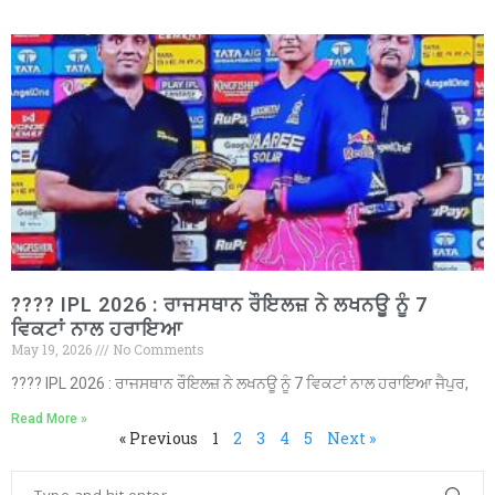
???? IPL 2026 : ਰਾਜਸਥਾਨ ਰੌਇਲਜ਼ ਨੇ ਲਖਨਊ ਨੂੰ 7
ਵਿਕਟਾਂ ਨਾਲ ਹਰਾਇਆ
May 19, 2026
No Comments
???? IPL 2026 : ਰਾਜਸਥਾਨ ਰੌਇਲਜ਼ ਨੇ ਲਖਨਊ ਨੂੰ 7 ਵਿਕਟਾਂ ਨਾਲ ਹਰਾਇਆ ਜੈਪੁਰ,
Read More »
« Previous
1
2
3
4
5
Next »