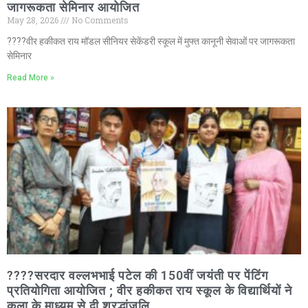
जागरूकता सेमिनार आयोजित
May 28, 2026
No Comments
????वीर हकीकत राय मॉडल सीनियर सेकेंडरी स्कूल में मुफ्त कानूनी सेवाओं पर जागरूकता
सेमिनार
Read More »
????सरदार वल्लभभाई पटेल की 150वीं जयंती पर पेंटिंग
प्रतियोगिता आयोजित ; वीर हकीकत राय स्कूल के विद्यार्थियों ने
कला के माध्यम से दी श्रद्धांजलि