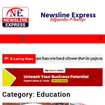
 ਰੋਕਥਾਮ ਬੋਰਡ ਅਤੇ ਨਗਰ ਨਿਗਮ ਨਾਲ ਮਿਲ ਕੇ ਪਟਿਆਲਾ ਦੀਆਂ ਪੰਜ ਪ੍ਰਮੁੱਖ ਸੜਕਾਂ ਦੀ ਕੀਤ
Breaking News
Category: Education