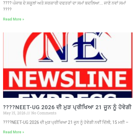
???? ਪੰਜਾਬ ਦੇ ਸਕੂਲਾਂ ਅਤੇ ਸਰਕਾਰੀ ਦਫਤਰਾਂ ਦਾ ਸਮਾਂ ਬਦਲਿਆ…. ਜਾਣੋ ਨਵਾਂ ਸਮਾਂ
????
Read More »
????NEET-UG 2026 ਦੀ ਮੁੜ ਪ੍ਰੀਖਿਆ 21 ਜੂਨ ਨੂੰ ਹੋਵੇਗੀ
May 15, 2026
No Comments
????NEET-UG 2026 ਦੀ ਮੁੜ ਪ੍ਰੀਖਿਆ 21 ਜੂਨ ਨੂੰ ਹੋਵੇਗੀ ਨਵੀਂ ਦਿੱਲੀ, 15 ਮਈ –
Read More »