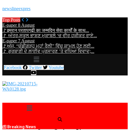
newslineexpres
Top Posts
E-paper 8 August
🚩इमरान प्रतापगढ़ी का जन्मदिन सेवा कार्यों के साथ...
🚩 ਅੰਤਰ-ਸਕੂਲ ਭਾਸ਼ਣ ਮੁਕਾਬਲੇ ‘ਚ ਵੀਰ ਹਕੀਕਤ ਰਾਏ...
E-paper 7 August
🚩ਅੱਜ, “ਚੰਡੀਗੜ੍ਹ ਮਹਾਂ ਰੈਲੀ” ਵਿੱਚ ਸ਼ਾਮਲ ਹੋਣ ਲਈ...
🚩 ਗੁਰਬਾਣੀ ਦੇ ਲਾਈਵ ਪ੍ਰਸਾਰਣ ’ਤੇ ਵਧਿਆ ਵਿਵਾਦ;...
Menu
Facebook
Twitter
Youtube
Menu
Breaking News