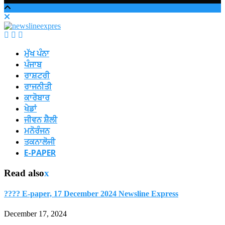
ਮੁੱਖ ਪੰਨਾ
ਪੰਜਾਬ
ਰਾਸ਼ਟਰੀ
ਰਾਜਨੀਤੀ
ਕਾਰੋਬਾਰ
ਖੇਡਾਂ
ਜੀਵਨ ਸ਼ੈਲੀ
ਮਨੋਰੰਜਨ
ਤਕਨਾਲੋਜੀ
E-PAPER
Read also
x
???? E-paper, 17 December 2024 Newsline Express
December 17, 2024