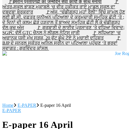
🚩इमरान प्रतापगढ़ी का जन्मदिन सेवा कार्यों के साथ मनाया
🚩
ਅੰਤਰ-ਸਕੂਲ ਭਾਸ਼ਣ ਮੁਕਾਬਲੇ ‘ਚ ਵੀਰ ਹਕੀਕਤ ਰਾਏ ਮਾਡਲ ਸਕੂਲ ਦਾ
ਦਬਦਬਾ ਬਰਕਰਾਰ
🚩ਅੱਜ, “ਚੰਡੀਗੜ੍ਹ ਮਹਾਂ ਰੈਲੀ” ਵਿੱਚ ਸ਼ਾਮਲ ਹੋਣ
ਲਈ ਡੀ.ਸੀ. ਦਫ਼ਤਰ ਯੂਨੀਅਨ ਪਟਿਆਲਾ ਦੇ ਕਰਮਚਾਰੀ ਸਮੂਹਿਕ ਛੁੱਟੀ ‘ਤੇ ;
ਦੋ ਦਿਨਾਂ ਦੀ ਕਲਮ ਛੋੜ ਹੜਤਾਲ ਤੋਂ ਬਾਅਦ ਸਮੂਹਿਕ ਛੁੱਟੀ ਲੈ ਕੇ ਚੰਡੀਗੜ੍ਹ
ਵੱਲ ਕੂਚ ਅੱਜ
🚩 ਗੁਰਬਾਣੀ ਦੇ ਲਾਈਵ ਪ੍ਰਸਾਰਣ ’ਤੇ ਵਧਿਆ ਵਿਵਾਦ;
SGPC ਵੱਲੋਂ GTC ਚੈਨਲ ਨੂੰ ਲੀਗਲ ਨੋਟਿਸ ਜਾਰੀ
🚩 ਲੁਧਿਆਣਾ ‘ਚ
ਅਚਾਨਕ ਧਸੀ ਮੁੱਖ ਸੜਕ, 20 ਫੁੱਟ ਡੂੰਘੇ ਟੋਏ ਨੇ ਮਚਾਈ ਦਹਿਸ਼ਤ
🚩
BJP ਦੇ ਜਨਰਲ ਸਕੱਤਰ ਅਨਿਲ ਸਰੀਨ ਦਾ ਪਟਿਆਲਾ ਪਹੁੰਚਣ ‘ਤੇ ਭਰਵਾਂ
ਸਵਾਗਤ : ਗੁਰਵਿੰਦਰ ਕਾਂਸਲ
Home
E-PAPER
E-paper 16 April
E-PAPER
E-paper 16 April