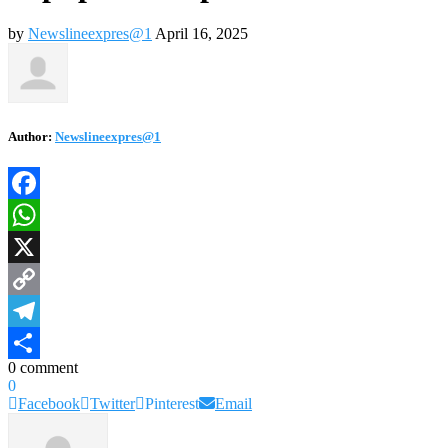
by
Newslineexpres@1
April 16, 2025
Author:
Newslineexpres@1
Facebook
WhatsApp
X
Copy
Link
Telegram
0 comment
Share
0
Facebook
Twitter
Pinterest
Email