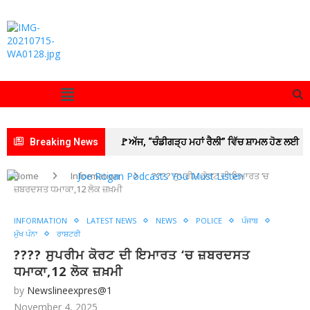
Breaking News
🚩ਅੱਜ, “ਚੰਡੀਗੜ੍ਹ ਮਹਾਂ ਰੈਲੀ” ਵਿੱਚ ਸ਼ਾਮਲ ਹੋਣ ਲਈ
ਡੀ.ਸੀ. ਦਫ਼ਤਰ ਯੂਨੀਅਨ ਪਟਿਆਲਾ ਦੇ ਕਰਮਚਾਰੀ
Home
Information
???? ਸੁਪਰੀਮ ਕੋਰਟ ਦੀ ਇਮਾਰਤ ‘ਚ
ਜ਼ਬਰਦਸਤ ਧਮਾਕਾ,12 ਲੋਕ ਜ਼ਖ਼ਮੀ
ਸਮੂਹਿਕ ਛੁੱਟੀ ‘ਤੇ ; ਦੋ ਦਿਨਾਂ ਦੀ ਕਲਮ ਛੋੜ ਹੜਤਾਲ ਤੋਂ
INFORMATION
LATEST NEWS
NEWS
POLICE
ਪੰਜਾਬ
ਬਾਅਦ ਸਮੂਹਿਕ ਛੁੱਟੀ ਲੈ ਕੇ ਚੰਡੀਗੜ੍ਹ ਵੱਲ ਕੂਚ ਅੱਜ
ਮੁੱਖ ਪੰਨਾ
ਰਾਸ਼ਟਰੀ
???? ਸੁਪਰੀਮ ਕੋਰਟ ਦੀ ਇਮਾਰਤ ‘ਚ ਜ਼ਬਰਦਸਤ
🚩 ਗੁਰਬਾਣੀ ਦੇ ਲਾਈਵ ਪ੍ਰਸਾਰਣ ’ਤੇ ਵਧਿਆ ਵਿਵਾਦ;
ਧਮਾਕਾ,12 ਲੋਕ ਜ਼ਖ਼ਮੀ
SGPC ਵੱਲੋਂ GTC ਚੈਨਲ ਨੂੰ ਲੀਗਲ ਨੋਟਿਸ ਜਾਰੀ
by
Newslineexpres@1
November 4, 2025
🚩 ਲੁਧਿਆਣਾ ‘ਚ ਅਚਾਨਕ ਧਸੀ ਮੁੱਖ ਸੜਕ, 20 ਫੁੱਟ