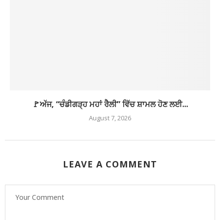
🚩ਅੱਜ, “ਚੰਡੀਗੜ੍ਹ ਮਹਾਂ ਰੈਲੀ” ਵਿੱਚ ਸ਼ਾਮਲ ਹੋਣ ਲਈ...
August 7, 2026
LEAVE A COMMENT