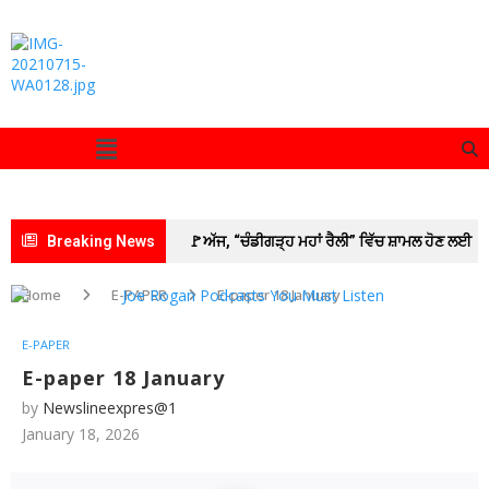
Breaking News
🚩ਅੱਜ, “ਚੰਡੀਗੜ੍ਹ ਮਹਾਂ ਰੈਲੀ” ਵਿੱਚ ਸ਼ਾਮਲ ਹੋਣ ਲਈ
ਡੀ.ਸੀ. ਦਫ਼ਤਰ ਯੂਨੀਅਨ ਪਟਿਆਲਾ ਦੇ ਕਰਮਚਾਰੀ
Home
E-PAPER
E-paper 18 January
ਸਮੂਹਿਕ ਛੁੱਟੀ ‘ਤੇ ; ਦੋ ਦਿਨਾਂ ਦੀ ਕਲਮ ਛੋੜ ਹੜਤਾਲ ਤੋਂ
E-PAPER
ਬਾਅਦ ਸਮੂਹਿਕ ਛੁੱਟੀ ਲੈ ਕੇ ਚੰਡੀਗੜ੍ਹ ਵੱਲ ਕੂਚ ਅੱਜ
E-paper 18 January
by
Newslineexpres@1
🚩 ਗੁਰਬਾਣੀ ਦੇ ਲਾਈਵ ਪ੍ਰਸਾਰਣ ’ਤੇ ਵਧਿਆ ਵਿਵਾਦ;
January 18, 2026
SGPC ਵੱਲੋਂ GTC ਚੈਨਲ ਨੂੰ ਲੀਗਲ ਨੋਟਿਸ ਜਾਰੀ