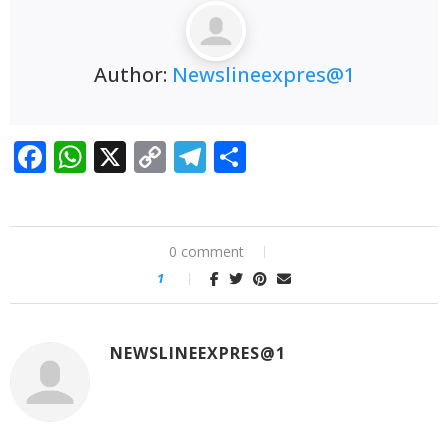
🚩 ਲੁਧਿਆਣਾ ‘ਚ ਅਚਾਨਕ ਧਸੀ ਮੁੱਖ ਸੜਕ, 20 ਫੁੱਟ
ਡੂੰਘੇ ਟੋਏ ਨੇ ਮਚਾਈ ਦਹਿਸ਼ਤ
🚩 BJP ਦੇ ਜਨਰਲ
Author:
Newslineexpres@1
ਸਕੱਤਰ ਅਨਿਲ ਸਰੀਨ ਦਾ ਪਟਿਆਲਾ ਪਹੁੰਚਣ ‘ਤੇ ਭਰਵਾਂ
ਸਵਾਗਤ : ਗੁਰਵਿੰਦਰ ਕਾਂਸਲ
🚩 ਵਿਦਿਆਰਥੀਆਂ
Facebook
WhatsApp
X
Copy
Telegram
Share
ਤੇ ਆਮ ਲੋਕਾਂ ਨੇ ਪੰਜਾਬ ਪ੍ਰਦੂਸ਼ਣ ਰੋਕਥਾਮ ਬੋਰਡ ਅਤੇ ਨਗਰ
Link
ਨਿਗਮ ਨਾਲ ਮਿਲ ਕੇ ਪਟਿਆਲਾ ਦੀਆਂ ਪੰਜ ਪ੍ਰਮੁੱਖ ਸੜਕਾਂ
0 comment
ਦੀ ਕੀਤੀ ਸਫ਼ਾਈ
🚩 ਮੁੱਖ ਮੰਤਰੀ ਭਗਵੰਤ ਸਿੰਘ ਮਾਨ
1
ਅਤੇ ਟਰਾਂਸਪੋਰਟ ਮੰਤਰੀ ਹਰਪਾਲ ਸਿੰਘ ਚੀਮਾ ਦੀ ਅਗਵਾਈ
ਹੇਠ ਹਾਈ-ਟੈਕ ਹੋਵੇਗਾ PRTC
NEWSLINEEXPRES@1