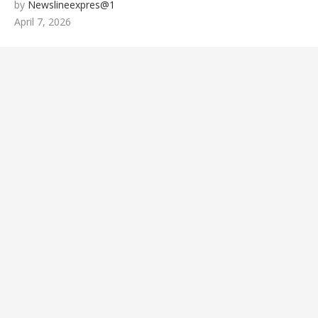
by
Newslineexpres@1
ਅੰਤਰ-ਸਕੂਲ ਭਾਸ਼ਣ ਮੁਕਾਬਲੇ ‘ਚ ਵੀਰ ਹਕੀਕਤ ਰਾਏ
April 7, 2026
ਮਾਡਲ ਸਕੂਲ ਦਾ ਦਬਦਬਾ ਬਰਕਰਾਰ
🚩ਅੱਜ,
“ਚੰਡੀਗੜ੍ਹ ਮਹਾਂ ਰੈਲੀ” ਵਿੱਚ ਸ਼ਾਮਲ ਹੋਣ ਲਈ ਡੀ.ਸੀ.
ਦਫ਼ਤਰ ਯੂਨੀਅਨ ਪਟਿਆਲਾ ਦੇ ਕਰਮਚਾਰੀ ਸਮੂਹਿਕ ਛੁੱਟੀ
‘ਤੇ ; ਦੋ ਦਿਨਾਂ ਦੀ ਕਲਮ ਛੋੜ ਹੜਤਾਲ ਤੋਂ ਬਾਅਦ ਸਮੂਹਿਕ
ਛੁੱਟੀ ਲੈ ਕੇ ਚੰਡੀਗੜ੍ਹ ਵੱਲ ਕੂਚ ਅੱਜ
🚩 ਗੁਰਬਾਣੀ ਦੇ
ਲਾਈਵ ਪ੍ਰਸਾਰਣ ’ਤੇ ਵਧਿਆ ਵਿਵਾਦ; SGPC ਵੱਲੋਂ GTC
ਚੈਨਲ ਨੂੰ ਲੀਗਲ ਨੋਟਿਸ ਜਾਰੀ