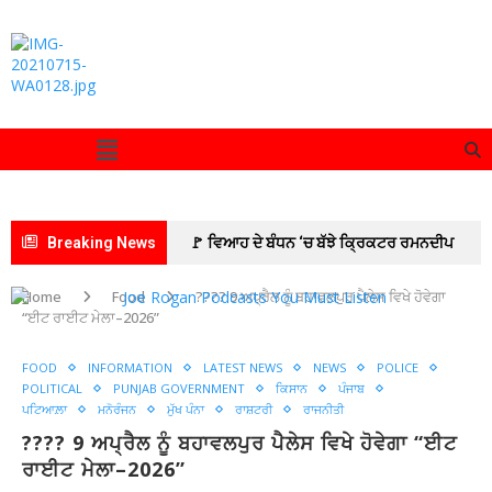
Breaking News
🚩 ਵਿਆਹ ਦੇ ਬੰਧਨ ‘ਚ ਬੱਝੇ ਕ੍ਰਿਕਟਰ ਰਮਨਦੀਪ
ਸਿੰਘ ਅਤੇ ਅਦਾਕਾਰਾ ਚਾਰਲੀ ਚੌਹਾਨ
🚩 ਆਰਮੀ
Home
Food
???? 9 ਅਪ੍ਰੈਲ ਨੂੰ ਬਹਾਵਲਪੁਰ ਪੈਲੇਸ ਵਿਖੇ ਹੋਵੇਗਾ
“ਈਟ ਰਾਈਟ ਮੇਲਾ–2026”
ਰਿਕਰੂਟਮੈਂਟ ਦਫ਼ਤਰ ਪਟਿਆਲਾ ਵੱਲੋਂ ਜ਼ੋਨਲ ਰਿਕਰੂਟਮੈਂਟ
FOOD
INFORMATION
LATEST NEWS
NEWS
POLICE
ਦਫ਼ਤਰ ਜਲੰਧਰ ਦੀ ਅਗਵਾਈ ਹੇਠ 10 ਰੋਜ਼ਾ ਅਗਨੀਵੀਰ
POLITICAL
PUNJAB GOVERNMENT
ਕਿਸਾਨ
ਪੰਜਾਬ
ਪਟਿਆਲ਼ਾ
ਮਨੋਰੰਜਨ
ਮੁੱਖ ਪੰਨਾ
ਰਾਸ਼ਟਰੀ
ਰਾਜਨੀਤੀ
ਭਰਤੀ ਰੈਲੀ ਸਫ਼ਲਤਾਪੂਰਵਕ ਸੰਪੰਨ
🚩इमरान
???? 9 ਅਪ੍ਰੈਲ ਨੂੰ ਬਹਾਵਲਪੁਰ ਪੈਲੇਸ ਵਿਖੇ ਹੋਵੇਗਾ “ਈਟ
प्रतापगढ़ी का जन्मदिन सेवा कार्यों के साथ मनाया
🚩
ਰਾਈਟ ਮੇਲਾ–2026”