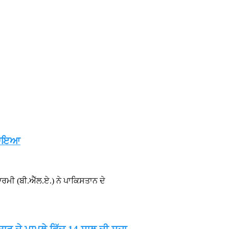
 ਦੀ ਤਿੰਨ ਦਿਨਾ ਕਲਮ ਛੋੜ ਹੜਤਾਲ ਅੱਜ ਤੋਂ
🚩 ਪਟਿਆਲਾ ਦੇ ਲੀਲਾ ਭਵਨ
 ਲੜਕੀਆਂ ਨੂੰ ਵੰਡੇ ਸਰਟੀਫਿਕੇਟ
🚩 15 ਅਗਸਤ ਮੌਕੇ ਐਵਾਰਡਾਂ ਲਈ ਫਾਰਮ
ਬਣਾਇਆ
ੀ (ਬੀ.ਐੱਲ.ਏ.) ਨੇ ਪਾਕਿਸਤਾਨ ਦੇ