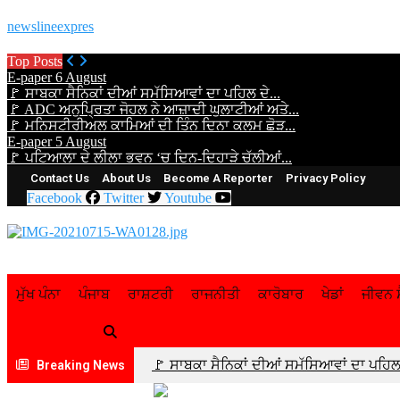
newslineexpres
Top Posts
E-paper 6 August
🚩 ਸਾਬਕਾ ਸੈਨਿਕਾਂ ਦੀਆਂ ਸਮੱਸਿਆਵਾਂ ਦਾ ਪਹਿਲ ਦੇ...
🚩 ADC ਅਨੁਪ੍ਰਿਤਾ ਜੋਹਲ ਨੇ ਆਜ਼ਾਦੀ ਘੁਲਾਟੀਆਂ ਅਤੇ...
🚩 ਮਨਿਸਟੀਰੀਅਲ ਕਾਮਿਆਂ ਦੀ ਤਿੰਨ ਦਿਨਾ ਕਲਮ ਛੋੜ...
E-paper 5 August
🚩 ਪਟਿਆਲਾ ਦੇ ਲੀਲਾ ਭਵਨ ‘ਚ ਦਿਨ-ਦਿਹਾੜੇ ਚੱਲੀਆਂ...
Contact Us
About Us
Become A Reporter
Privacy Policy
Facebook
Twitter
Youtube
ਮੁੱਖ ਪੰਨਾ
ਪੰਜਾਬ
ਰਾਸ਼ਟਰੀ
ਰਾਜਨੀਤੀ
ਕਾਰੋਬਾਰ
ਖੇਡਾਂ
ਜੀਵਨ ਸ
🚩 ਸਾਬਕਾ ਸੈਨਿਕਾਂ ਦੀਆਂ ਸਮੱਸਿਆਵਾਂ ਦਾ ਪਹਿਲ 
Breaking News