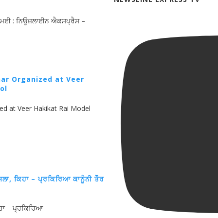
, 30 ਮਈ : ਨਿਊਜ਼ਲਾਈਨ ਐਕਸਪ੍ਰੈਸ –
nar Organized at Veer
ol
ed at Veer Hakikat Rai Model
ਸਲਾ, ਕਿਹਾ – ਪ੍ਰਕਿਰਿਆ ਕਾਨੂੰਨੀ ਤੌਰ
ਕਿਹਾ – ਪ੍ਰਕਿਰਿਆ