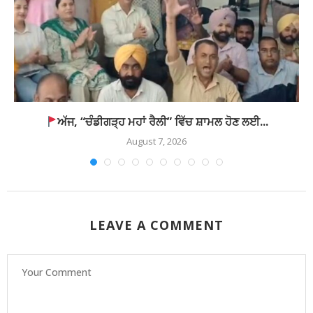
ਅੱਜ, “ਚੰਡੀਗੜ੍ਹ ਮਹਾਂ ਰੈਲੀ” ਵਿੱਚ ਸ਼ਾਮਲ ਹੋਣ ਲਈ...
August 7, 2026
LEAVE A COMMENT