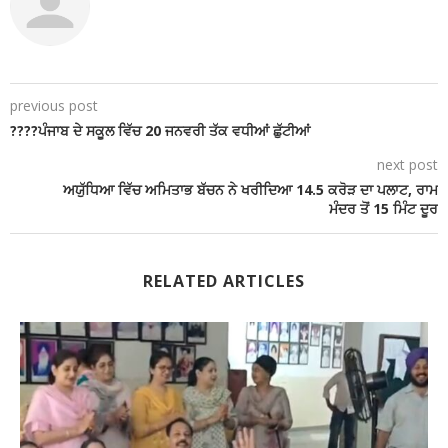
previous post
????ਪੰਜਾਬ ਦੇ ਸਕੂਲ ਵਿੱਚ 20 ਜਨਵਰੀ ਤੱਕ ਵਧੀਆਂ ਛੁੱਟੀਆਂ
next post
ਅਯੁੱਧਿਆ ਵਿੱਚ ਅਮਿਤਾਭ ਬੱਚਨ ਨੇ ਖਰੀਦਿਆ 14.5 ਕਰੋੜ ਦਾ ਪਲਾਟ, ਰਾਮ
ਮੰਦਰ ਤੋਂ 15 ਮਿੰਟ ਦੂਰ
RELATED ARTICLES