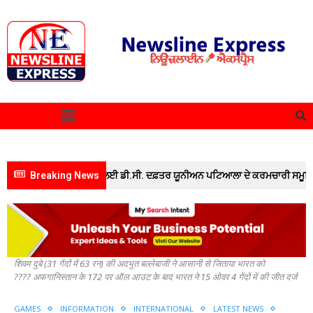
ਾਂ ਰੈਲੀ” ਵਿੱਚ ਸ਼ਾਮਲ ਹੋਣ ਲਈ ਡੀ.ਸੀ. ਦਫ਼ਤਰ ਯੂਨੀਅਨ ਪਟਿਆਲਾ ਦੇ ਕਰਮਚਾਰੀ ਸਮੂਹਿਕ ਛੁੱਟੀ 
Breaking News
Home
GAMES
???? यशस्वी जायसवाल (34 गेंदों में 68 रन) और
शिवम दुबे (31 गेंदों में
63 रन) की अदभुत बल्लेबाजी ने आसानी से जिताया भारत को
???? अफगानिस्तान के 172 पर ऑल आउट के बाद भारत ने 15 ओवर 4 गेंदों में की जीत दर्ज
GAMES
INFORMATION
INTERNATIONAL
LATEST NEWS