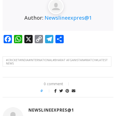
Author:
Newslineexpres@1
Facebook
WhatsApp
X
Copy
Telegram
Share
Link
#CRICKET#INDIA#INTERNATIONAL#BHARAT AFGANISTAN#MATCH#LATEST
NEWS
0 comment
0
NEWSLINEEXPRES@1