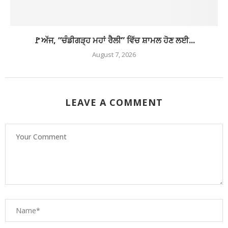
🚩ਅੱਜ, “ਚੰਡੀਗੜ੍ਹ ਮਹਾਂ ਰੈਲੀ” ਵਿੱਚ ਸ਼ਾਮਲ ਹੋਣ ਲਈ...
August 7, 2026
LEAVE A COMMENT