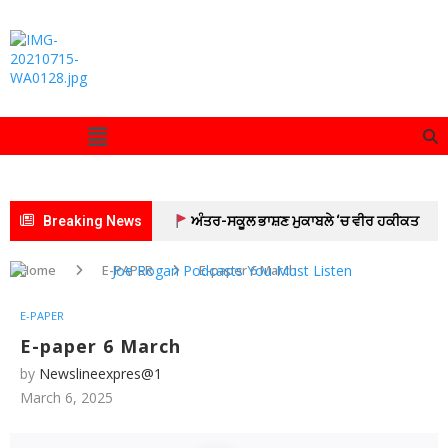
Breaking News
ਅੰਤਰ-ਸਕੂਲ ਭਾਸ਼ਣ ਮੁਕਾਬਲੇ ‘ਚ ਵੀਰ ਹਕੀਕਤ
ਰਾਏ ਮਾਡਲ ਸਕੂਲ ਦਾ ਦਬਦਬਾ ਬਰਕਰਾਰ
ਅੱਜ,
Home
E-PAPER
E-paper 6 March
“ਚੰਡੀਗੜ੍ਹ ਮਹਾਂ ਰੈਲੀ” ਵਿੱਚ ਸ਼ਾਮਲ ਹੋਣ ਲਈ ਡੀ.ਸੀ.
E-PAPER
ਦਫ਼ਤਰ ਯੂਨੀਅਨ ਪਟਿਆਲਾ ਦੇ ਕਰਮਚਾਰੀ ਸਮੂਹਿਕ ਛੁੱਟੀ
E-paper 6 March
by
Newslineexpres@1
‘ਤੇ ; ਦੋ ਦਿਨਾਂ ਦੀ ਕਲਮ ਛੋੜ ਹੜਤਾਲ ਤੋਂ ਬਾਅਦ ਸਮੂਹਿਕ
March 6, 2025
ਛੁੱਟੀ ਲੈ ਕੇ ਚੰਡੀਗੜ੍ਹ ਵੱਲ ਕੂਚ ਅੱਜ
ਗੁਰਬਾਣੀ