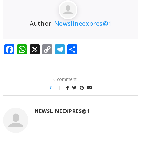
ਦੇ ਲਾਈਵ ਪ੍ਰਸਾਰਣ ’ਤੇ ਵਧਿਆ ਵਿਵਾਦ; SGPC ਵੱਲੋਂ
GTC ਚੈਨਲ ਨੂੰ ਲੀਗਲ ਨੋਟਿਸ ਜਾਰੀ
ਲੁਧਿਆਣਾ
Author:
Newslineexpres@1
‘ਚ ਅਚਾਨਕ ਧਸੀ ਮੁੱਖ ਸੜਕ, 20 ਫੁੱਟ ਡੂੰਘੇ ਟੋਏ ਨੇ ਮਚਾਈ
ਦਹਿਸ਼ਤ
BJP ਦੇ ਜਨਰਲ ਸਕੱਤਰ ਅਨਿਲ
Facebook
WhatsApp
X
Copy
Telegram
Share
ਸਰੀਨ ਦਾ ਪਟਿਆਲਾ ਪਹੁੰਚਣ ‘ਤੇ ਭਰਵਾਂ ਸਵਾਗਤ :
Link
ਗੁਰਵਿੰਦਰ ਕਾਂਸਲ
ਵਿਦਿਆਰਥੀਆਂ ਤੇ ਆਮ
0 comment
ਲੋਕਾਂ ਨੇ ਪੰਜਾਬ ਪ੍ਰਦੂਸ਼ਣ ਰੋਕਥਾਮ ਬੋਰਡ ਅਤੇ ਨਗਰ ਨਿਗਮ
1
ਨਾਲ ਮਿਲ ਕੇ ਪਟਿਆਲਾ ਦੀਆਂ ਪੰਜ ਪ੍ਰਮੁੱਖ ਸੜਕਾਂ ਦੀ
ਕੀਤੀ ਸਫ਼ਾਈ
NEWSLINEEXPRES@1