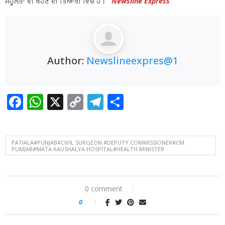
ਸਹੂਲਤਾਂ ਵੀ ਖੋਹਣ ਦੀ ਤਿਆਰੀ ਵਿੱਚ ਹੈ।
Newsline Express
Author:
Newslineexpres@1
Facebook
WhatsApp
X
Copy
Telegram
Share
Link
PATIALA#PUNJAB#CIVIL SURGEON #DEPUTY COMMISSIONER#CM
PUMJAB#MATA KAUSHALYA HOSPITAL#HEALTH MINISTER
0 comment
0