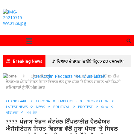
Breaking News
🚩 ਵਿਆਹ ਦੇ ਬੰਧਨ ‘ਚ ਬੱਝੇ ਕ੍ਰਿਕਟਰ ਰਮਨਦੀਪ
ਸਿੰਘ ਅਤੇ ਅਦਾਕਾਰਾ ਚਾਰਲੀ ਚੌਹਾਨ
🚩 ਆਰਮੀ
Home
Chandigarh
???? ਪੰਜਾਬ ਏਡਜ਼ ਕੰਟਰੋਲ ਇੰਪਲਾਈਜ਼
ਵੈਲਫੇਅਰ ਐਸੋਸੀਏਸ਼ਨ ਸਿਹਤ ਵਿਭਾਗ ਵੱਲੋਂ ਸੂਬਾ ਪੱਧਰ ‘ਤੇ ਸਿਵਲ ਸਰਜਨ ਅਤੇ ਡਿਪਟੀ
ਰਿਕਰੂਟਮੈਂਟ ਦਫ਼ਤਰ ਪਟਿਆਲਾ ਵੱਲੋਂ ਜ਼ੋਨਲ ਰਿਕਰੂਟਮੈਂਟ
ਕਮਿਸ਼ਨਰਾਂ ਨੂੰ ਸੌੰਪੇ ਮੰਗ ਪੱਤਰ
ਦਫ਼ਤਰ ਜਲੰਧਰ ਦੀ ਅਗਵਾਈ ਹੇਠ 10 ਰੋਜ਼ਾ ਅਗਨੀਵੀਰ
CHANDIGARH
CORONA
EMPLOYEES
INFORMATION
LATEST NEWS
NEWS
POLITICAL
PROTEST
ਪੰਜਾਬ
ਭਰਤੀ ਰੈਲੀ ਸਫ਼ਲਤਾਪੂਰਵਕ ਸੰਪੰਨ
🚩इमरान
ਪਟਿਆਲ਼ਾ
ਮੁੱਖ ਪੰਨਾ
???? ਪੰਜਾਬ ਏਡਜ਼ ਕੰਟਰੋਲ ਇੰਪਲਾਈਜ਼ ਵੈਲਫੇਅਰ
प्रतापगढ़ी का जन्मदिन सेवा कार्यों के साथ मनाया
🚩
ਐਸੋਸੀਏਸ਼ਨ ਸਿਹਤ ਵਿਭਾਗ ਵੱਲੋਂ ਸੂਬਾ ਪੱਧਰ ‘ਤੇ ਸਿਵਲ
ਅੰਤਰ-ਸਕੂਲ ਭਾਸ਼ਣ ਮੁਕਾਬਲੇ ‘ਚ ਵੀਰ ਹਕੀਕਤ ਰਾਏ