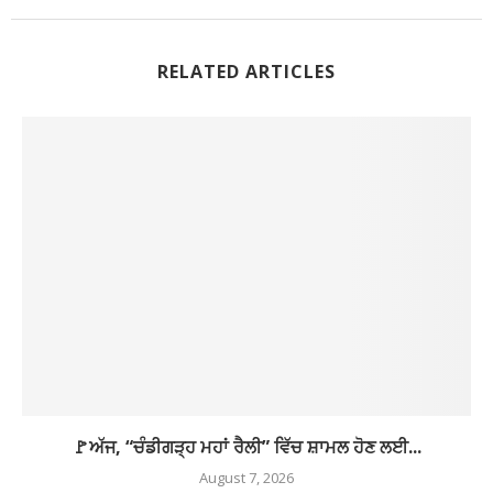
RELATED ARTICLES
🚩ਅੱਜ, “ਚੰਡੀਗੜ੍ਹ ਮਹਾਂ ਰੈਲੀ” ਵਿੱਚ ਸ਼ਾਮਲ ਹੋਣ ਲਈ...
August 7, 2026