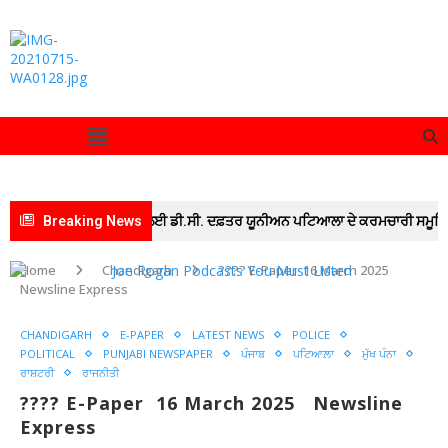
ਾਂ ਰੈਲੀ” ਵਿੱਚ ਸ਼ਾਮਲ ਹੋਣ ਲਈ ਡੀ.ਸੀ. ਦਫ਼ਤਰ ਯੂਨੀਅਨ ਪਟਿਆਲਾ ਦੇ ਕਰਮਚਾਰੀ ਸਮੂਹਿਕ ਛੁੱਟੀ 
Breaking News
Home
Chandigarh
???? E-Paper 16 March 2025
Newsline Express
CHANDIGARH
E-PAPER
LATEST NEWS
POLICE
POLITICAL
PUNJABI NEWSPAPER
ਪੰਜਾਬ
ਪਟਿਆਲ਼ਾ
ਮੁੱਖ ਪੰਨਾ
ਰਾਸ਼ਟਰੀ
ਰਾਜਨੀਤੀ
???? E-Paper 16 March 2025 Newsline
Express