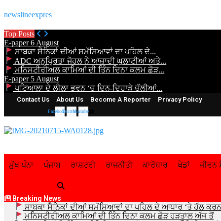
newslineexpres
Top Posts
E-paper 6 August
ਸਾਬਕਾ ਸੈਨਿਕਾਂ ਦੀਆਂ ਸਮੱਸਿਆਵਾਂ ਦਾ ਪਹਿਲ ਦੇ...
ADC ਅਨੁਪ੍ਰਿਤਾ ਜੋਹਲ ਨੇ ਆਜ਼ਾਦੀ ਘੁਲਾਟੀਆਂ ਅਤੇ...
ਮਨਿਸਟੀਰੀਅਲ ਕਾਮਿਆਂ ਦੀ ਤਿੰਨ ਦਿਨਾ ਕਲਮ ਛੋੜ...
E-paper 5 August
ਪਟਿਆਲਾ ਦੇ ਲੀਲਾ ਭਵਨ ‘ਚ ਦਿਨ-ਦਿਹਾੜੇ ਚੱਲੀਆਂ...
Contact Us
About Us
Become A Reporter
Privacy Policy
Facebook
Twitter
Youtube
ਮੁੱਖ ਪੰਨਾ
ਪੰਜਾਬ
ਰਾਸ਼ਟਰੀ
ਰਾਜਨੀਤੀ
ਕਾਰੋਬਾਰ
ਖੇਡਾਂ
ਜੀਵਨ ਸ
Breaking News
ਸਾਬਕਾ ਸੈਨਿਕਾਂ ਦੀਆਂ ਸਮੱਸਿਆਵਾਂ ਦਾ ਪਹਿਲ ਦੇ ਆਧਾਰ ‘ਤੇ ਹੱਲ ਕਰਨ 
ਮਨਿਸਟੀਰੀਅਲ ਕਾਮਿਆਂ ਦੀ ਤਿੰਨ ਦਿਨਾ ਕਲਮ ਛੋੜ ਹੜਤਾਲ ਅੱਜ ਤੋਂ