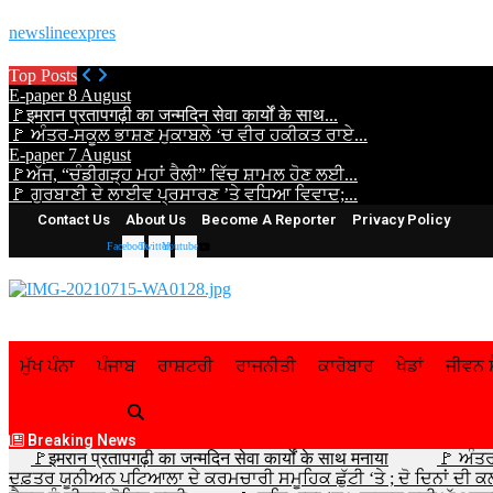
newslineexpres
Top Posts
E-paper 8 August
🚩इमरान प्रतापगढ़ी का जन्मदिन सेवा कार्यों के साथ...
🚩 ਅੰਤਰ-ਸਕੂਲ ਭਾਸ਼ਣ ਮੁਕਾਬਲੇ ‘ਚ ਵੀਰ ਹਕੀਕਤ ਰਾਏ...
E-paper 7 August
🚩ਅੱਜ, “ਚੰਡੀਗੜ੍ਹ ਮਹਾਂ ਰੈਲੀ” ਵਿੱਚ ਸ਼ਾਮਲ ਹੋਣ ਲਈ...
🚩 ਗੁਰਬਾਣੀ ਦੇ ਲਾਈਵ ਪ੍ਰਸਾਰਣ ’ਤੇ ਵਧਿਆ ਵਿਵਾਦ;...
Contact Us
About Us
Become A Reporter
Privacy Policy
Facebook
Twitter
Youtube
ਮੁੱਖ ਪੰਨਾ
ਪੰਜਾਬ
ਰਾਸ਼ਟਰੀ
ਰਾਜਨੀਤੀ
ਕਾਰੋਬਾਰ
ਖੇਡਾਂ
ਜੀਵਨ ਸ
Breaking News
🚩इमरान प्रतापगढ़ी का जन्मदिन सेवा कार्यों के साथ मनाया
🚩 ਅੰਤ
ਦਫ਼ਤਰ ਯੂਨੀਅਨ ਪਟਿਆਲਾ ਦੇ ਕਰਮਚਾਰੀ ਸਮੂਹਿਕ ਛੁੱਟੀ ‘ਤੇ ; ਦੋ ਦਿਨਾਂ ਦੀ ਕਲ