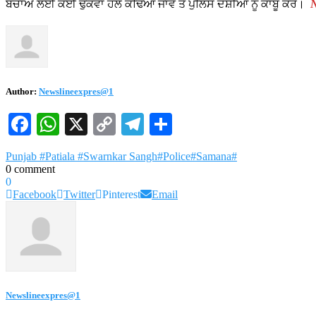
ਬਚਾਅ ਲਈ ਕੋਈ ਢੁਕਵਾਂ ਹੱਲ ਕੱਢਿਆ ਜਾਵੇ ਤੇ ਪੁਲਿਸ ਦੋਸ਼ੀਆਂ ਨੂੰ ਕਾਬੂ ਕਰੇ।
N
Author:
Newslineexpres@1
Facebook
WhatsApp
X
Copy
Telegram
Share
Link
Punjab #Patiala #Swarnkar Sangh#Police#Samana#
0 comment
0
Facebook
Twitter
Pinterest
Email
Newslineexpres@1