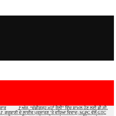
ਕਰਾਰ
🚩ਅੱਜ, “ਚੰਡੀਗੜ੍ਹ ਮਹਾਂ ਰੈਲੀ” ਵਿੱਚ ਸ਼ਾਮਲ ਹੋਣ ਲਈ ਡੀ.ਸੀ.
🚩 ਗੁਰਬਾਣੀ ਦੇ ਲਾਈਵ ਪ੍ਰਸਾਰਣ ’ਤੇ ਵਧਿਆ ਵਿਵਾਦ; SGPC ਵੱਲੋਂ GTC