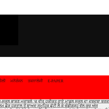
਼ੈਲੀ
ਮਨੋਰੰਜਨ
ਤਕਨਾਲੋਜੀ
E-PAPER
ਰ-ਸਕੂਲ ਭਾਸ਼ਣ ਮੁਕਾਬਲੇ ‘ਚ ਵੀਰ ਹਕੀਕਤ ਰਾਏ ਮਾਡਲ ਸਕੂਲ ਦਾ ਦਬਦਬਾ ਬਰ
ਮ ਛੋੜ ਹੜਤਾਲ ਤੋਂ ਬਾਅਦ ਸਮੂਹਿਕ ਛੁੱਟੀ ਲੈ ਕੇ ਚੰਡੀਗੜ੍ਹ ਵੱਲ ਕੂਚ ਅੱਜ