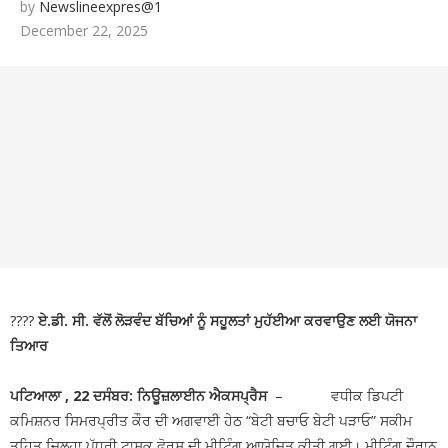
by
Newslineexpres@1
ਦਿਨ-ਦਿਹਾੜੇ ਚੱਲੀਆਂ ਗੋਲੀਆਂ
🚩 ‘ਚੇਤਨਾ
December 22, 2025
ਪ੍ਰੋਜੈਕਟ’ ਤਹਿਤ ਡੀ ਸੀ ਨੇ ਸੈਲਫ ਡਿਫੈਂਸ ਦੀ ਸਿਖਲਾਈ ਪੂਰੀ
ਕਰਨ ਵਾਲੀਆਂ ਲੜਕੀਆਂ ਨੂੰ ਵੰਡੇ ਸਰਟੀਫਿਕੇਟ
🚩
15 ਅਗਸਤ ਮੌਕੇ ਐਵਾਰਡਾਂ ਲਈ ਫਾਰਮ 10 ਅਗਸਤ ਤੱਕ
ਜਮ੍ਹਾਂ ਕਰਵਾਉਣ ਦੇ ਨਿਰਦੇਸ਼ : ਡਾ. ਹਿਮਾਂਸ਼ੂ ਅਗਰਵਾਲ
????
ਏ.ਡੀ. ਸੀ. ਵੱਲੋਂ ਲੋੜਵੰਦ ਬੱਚਿਆਂ ਨੂੰ ਸਹੂਲਤਾਂ ਮੁਹੱਈਆ ਕਰਵਾਉਣ ਲਈ ਯੋਜਨਾ
ਤਿਆਰ
ਪਟਿਆਲਾ , 22 ਦਸੰਬਰ:
ਨਿਊਜ਼ਲਾਈਨ ਐਕਸਪ੍ਰੈਸ
– ਵਧੀਕ ਡਿਪਟੀ
ਕਮਿਸ਼ਨਰ ਸਿਮਰਪ੍ਰੀਤ ਕੌਰ ਦੀ ਅਗਵਾਈ ਹੇਠ “ਬੇਟੀ ਬਚਾਓ ਬੇਟੀ ਪੜਾਓ” ਸਕੀਮ
ਤਹਿਤ ਜ਼ਿਲ੍ਹਾ ਪੱਧਰੀ ਟਾਸਕ ਫੋਰਸ ਦੀ ਮੀਟਿੰਗ ਆਯੋਜਿਤ ਕੀਤੀ ਗਈ। ਮੀਟਿੰਗ ਦੌਰਾਨ