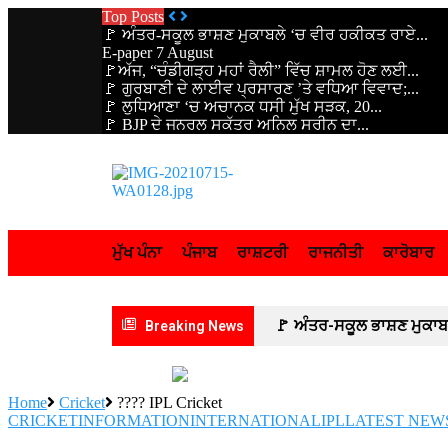
Top Posts
🚩 ਅੰਤਰ-ਸਕੂਲ ਭਾਸ਼ਣ ਮੁਕਾਬਲੇ ‘ਚ ਵੀਰ ਹਕੀਕਤ ਰਾਏ...
E-paper 7 August
🚩ਅੱਜ, “ਚੰਡੀਗੜ੍ਹ ਮਹਾਂ ਰੈਲੀ” ਵਿੱਚ ਸ਼ਾਮਲ ਹੋਣ ਲਈ...
🚩 ਗੁਰਬਾਣੀ ਦੇ ਲਾਈਵ ਪ੍ਰਸਾਰਣ ’ਤੇ ਵਧਿਆ ਵਿਵਾਦ;...
🚩 ਲੁਧਿਆਣਾ ‘ਚ ਅਚਾਨਕ ਧਸੀ ਮੁੱਖ ਸੜਕ, 20...
🚩 BJP ਦੇ ਜਨਰਲ ਸਕੱਤਰ ਅਨਿਲ ਸਰੀਨ ਦਾ...
ਮੁੱਖ ਪੰਨਾ
ਪੰਜਾਬ
ਰਾਸ਼ਟਰੀ
ਰਾਜਨੀਤੀ
ਕਾਰੋਬਾਰ
🚩 ਅੰਤਰ-ਸਕੂਲ ਭਾਸ਼ਣ ਮੁਕ
Breaking News
ਦਫ਼ਤਰ ਯੂਨੀਅਨ ਪਟਿਆਲਾ ਦੇ ਕਰਮਚਾ
Home
Cricket
???? IPL Cricket
ਲਾਈਵ ਪ੍ਰਸਾਰਣ ’ਤੇ ਵਧਿਆ ਵਿਵਾਦ
CRICKET
INFORMATION
INTERNATIONAL
IPL
LATEST NEW
ਦਹਿਸ਼ਤ
🚩 BJP ਦੇ ਜਨਰ