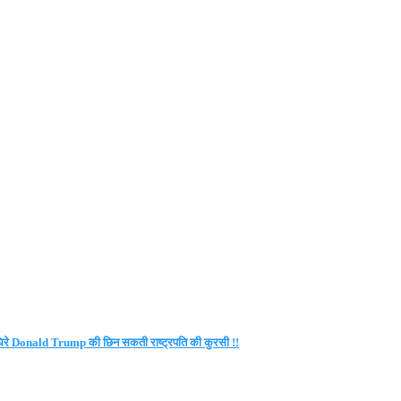
े घिरे Donald Trump की छिन सकती राष्ट्रपति की कुरसी !!