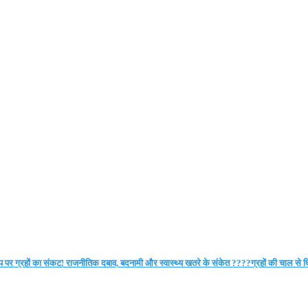
ंप पर ग्रहों का संकट! राजनीतिक दबाव, बदनामी और स्वास्थ्य खतरे के संकेत ????ग्रहों की चाल स