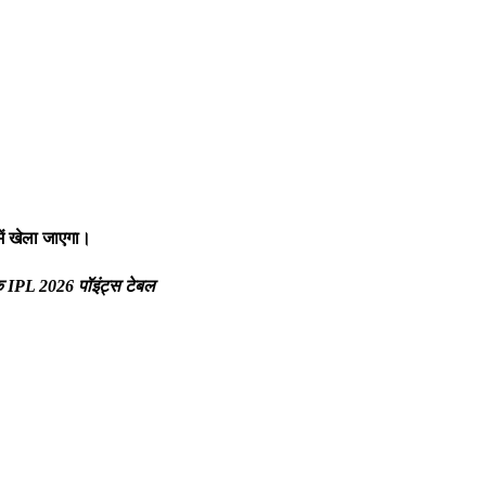
ਰ ਨਿਗਮ ਨਾਲ ਮਿਲ ਕੇ ਪਟਿਆਲਾ ਦੀਆਂ ਪੰਜ ਪ੍ਰਮੁੱਖ ਸੜਕਾਂ ਦੀ ਕੀਤੀ ਸਫ਼ਾਈ
ं खेला जाएगा।
 IPL 2026 पॉइंट्स टेबल