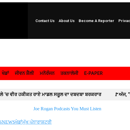
Contact Us
About Us
Become A Reporter
Privac
ਖੇਡਾਂ
ਜੀਵਨ ਸ਼ੈਲੀ
ਮਨੋਰੰਜਨ
ਤਕਨਾਲੋਜੀ
E-PAPER
ਾਬਲੇ ‘ਚ ਵੀਰ ਹਕੀਕਤ ਰਾਏ ਮਾਡਲ ਸਕੂਲ ਦਾ ਦਬਦਬਾ ਬਰਕਰਾਰ
🚩ਅੱਜ, “
ਰੀ ਸਮੂਹਿਕ ਛੁੱਟੀ ‘ਤੇ ; ਦੋ ਦਿਨਾਂ ਦੀ ਕਲਮ ਛੋੜ ਹੜਤਾਲ ਤੋਂ ਬਾਅਦ ਸਮੂਹਿਕ ਛੁ
; SGPC ਵੱਲੋਂ GTC ਚੈਨਲ ਨੂੰ ਲੀਗਲ ਨੋਟਿਸ ਜਾਰੀ
🚩 ਲੁਧਿਆਣਾ ‘ਚ ਅਚ
S
NEWS
ਖੇਡਾਂ
ਮੁੱਖ ਪੰਨਾ
ਰਾਸ਼ਟਰੀ
ਲ ਸਕੱਤਰ ਅਨਿਲ ਸਰੀਨ ਦਾ ਪਟਿਆਲਾ ਪਹੁੰਚਣ ‘ਤੇ ਭਰਵਾਂ ਸਵਾਗਤ : ਗੁਰਵਿੰਦਰ