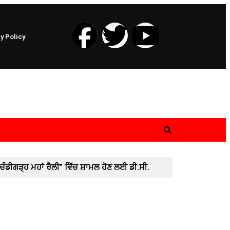
y Policy
ਚੰਡੀਗੜ੍ਹ ਮਹਾਂ ਰੈਲੀ” ਵਿੱਚ ਸ਼ਾਮਲ ਹੋਣ ਲਈ ਡੀ.ਸੀ.
ੱਟੀ ਲੈ ਕੇ ਚੰਡੀਗੜ੍ਹ ਵੱਲ ਕੂਚ ਅੱਜ
🚩 ਗੁਰਬਾਣੀ ਦੇ
ਾਨਕ ਧਸੀ ਮੁੱਖ ਸੜਕ, 20 ਫੁੱਟ ਡੂੰਘੇ ਟੋਏ ਨੇ ਮਚਾਈ
 ਕਾਂਸਲ
🚩 ਵਿਦਿਆਰਥੀਆਂ ਤੇ ਆਮ ਲੋਕਾਂ ਨੇ ਪੰਜਾਬ