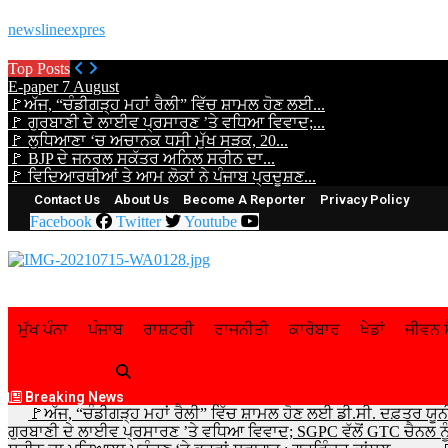
newslineexpres
Top Posts
E-paper 7 August
🚩ਅੱਜ, “ਚੰਡੀਗੜ੍ਹ ਮਹਾਂ ਰੈਲੀ” ਵਿੱਚ ਸ਼ਾਮਲ ਹੋਣ ਲਈ...
🚩 ਗੁਰਬਾਣੀ ਦੇ ਲਾਈਵ ਪ੍ਰਸਾਰਣ ’ਤੇ ਵਧਿਆ ਵਿਵਾਦ;...
🚩 ਲੁਧਿਆਣਾ ‘ਚ ਅਚਾਨਕ ਧਸੀ ਮੁੱਖ ਸੜਕ, 20...
🚩 BJP ਦੇ ਜਨਰਲ ਸਕੱਤਰ ਅਨਿਲ ਸਰੀਨ ਦਾ...
🚩 ਵਿਦਿਆਰਥੀਆਂ ਤੇ ਆਮ ਲੋਕਾਂ ਨੇ ਪੰਜਾਬ ਪ੍ਰਦੂਸ਼ਣ...
Contact Us
About Us
Become A Reporter
Privacy Policy
Facebook
Twitter
Youtube
ਮੁੱਖ ਪੰਨਾ
ਪੰਜਾਬ
ਰਾਸ਼ਟਰੀ
ਰਾਜਨੀਤੀ
ਕਾਰੋਬਾਰ
ਖੇਡਾਂ
ਜੀਵਨ ਸ
Breaking News
🚩ਅੱਜ, “ਚੰਡੀਗੜ੍ਹ ਮਹਾਂ ਰੈਲੀ” ਵਿੱਚ ਸ਼ਾਮਲ ਹੋਣ ਲਈ ਡੀ.ਸੀ. ਦਫ਼ਤਰ ਯੂਨ
ਗੁਰਬਾਣੀ ਦੇ ਲਾਈਵ ਪ੍ਰਸਾਰਣ ’ਤੇ ਵਧਿਆ ਵਿਵਾਦ; SGPC ਵੱਲੋਂ GTC ਚੈਨਲ ਨੂ