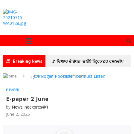
Breaking News
🚩 ਵਿਆਹ ਦੇ ਬੰਧਨ ‘ਚ ਬੱਝੇ ਕ੍ਰਿਕਟਰ ਰਮਨਦੀਪ
ਸਿੰਘ ਅਤੇ ਅਦਾਕਾਰਾ ਚਾਰਲੀ ਚੌਹਾਨ
🚩 ਆਰਮੀ
Home
E-PAPER
E-paper 2 June
ਰਿਕਰੂਟਮੈਂਟ ਦਫ਼ਤਰ ਪਟਿਆਲਾ ਵੱਲੋਂ ਜ਼ੋਨਲ ਰਿਕਰੂਟਮੈਂਟ
E-PAPER
ਦਫ਼ਤਰ ਜਲੰਧਰ ਦੀ ਅਗਵਾਈ ਹੇਠ 10 ਰੋਜ਼ਾ ਅਗਨੀਵੀਰ
E-paper 2 June
by
Newslineexpres@1
ਭਰਤੀ ਰੈਲੀ ਸਫ਼ਲਤਾਪੂਰਵਕ ਸੰਪੰਨ
🚩इमरान
June 2, 2026
प्रतापगढ़ी का जन्मदिन सेवा कार्यों के साथ मनाया
🚩
ਅੰਤਰ-ਸਕੂਲ ਭਾਸ਼ਣ ਮੁਕਾਬਲੇ ‘ਚ ਵੀਰ ਹਕੀਕਤ ਰਾਏ