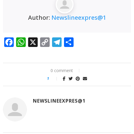
ਮਾਡਲ ਸਕੂਲ ਦਾ ਦਬਦਬਾ ਬਰਕਰਾਰ
🚩ਅੱਜ,
Author:
Newslineexpres@1
“ਚੰਡੀਗੜ੍ਹ ਮਹਾਂ ਰੈਲੀ” ਵਿੱਚ ਸ਼ਾਮਲ ਹੋਣ ਲਈ ਡੀ.ਸੀ.
ਦਫ਼ਤਰ ਯੂਨੀਅਨ ਪਟਿਆਲਾ ਦੇ ਕਰਮਚਾਰੀ ਸਮੂਹਿਕ ਛੁੱਟੀ
Facebook
WhatsApp
X
Copy
Telegram
Share
‘ਤੇ ; ਦੋ ਦਿਨਾਂ ਦੀ ਕਲਮ ਛੋੜ ਹੜਤਾਲ ਤੋਂ ਬਾਅਦ ਸਮੂਹਿਕ
Link
ਛੁੱਟੀ ਲੈ ਕੇ ਚੰਡੀਗੜ੍ਹ ਵੱਲ ਕੂਚ ਅੱਜ
🚩 ਗੁਰਬਾਣੀ ਦੇ
0 comment
ਲਾਈਵ ਪ੍ਰਸਾਰਣ ’ਤੇ ਵਧਿਆ ਵਿਵਾਦ; SGPC ਵੱਲੋਂ GTC
1
ਚੈਨਲ ਨੂੰ ਲੀਗਲ ਨੋਟਿਸ ਜਾਰੀ
NEWSLINEEXPRES@1