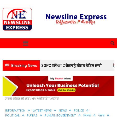
ਾਰਣ ’ਤੇ ਵਧਿਆ ਵਿਵਾਦ; SGPC ਵੱਲੋਂ GTC ਚੈਨਲ ਨੂੰ ਲੀਗਲ ਨੋਟਿਸ ਜਾਰੀ
Breaking News
ਲੁਧਿਆ
Home
Information
ਝੋਨੇ ਵਿਚ ਮਧਰੇਪਣ ਦੀ ਸਮੱਸਿਆ ਬਾਰੇ
ਸੁਚੇਤ ਰਹਿਣ ਦੀ ਲੋੜ : ਮੁੱਖ ਖੇਤੀਬਾੜੀ ਅਫਸਰ
INFORMATION
LATEST NEWS
NEWS
POLICE
POLITICAL
PUNJAB
PUNJAB GOVERNMENT
ਕਿਸਾਨ
ਪੰਜਾਬ