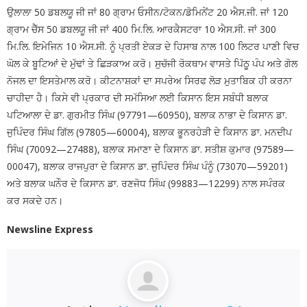
ਉਲਾਲਾ 50 ਡਬਲਯੂ ਜੀ ਜਾਂ 80 ਗ੍ਰਾਮ ਓਸੀਨ/ਟੋਕਨ/ਡੋਮਿਨੇਂਟ 20 ਐਸ.ਜੀ. ਜਾਂ 120
ਗ੍ਰਾਮ ਚੈੱਸ 50 ਡਬਲਯੂ ਜੀ ਜਾਂ 400 ਮਿ.ਲਿ. ਆਰਕੈਸਟਰਾ 10 ਐਸ.ਸੀ. ਜਾਂ 300
ਮਿ.ਲਿ. ਇਮੇਜਿਨ 10 ਐਸ.ਸੀ. ਨੂੰ ਪ੍ਰਤੀ ਏਕੜ ਦੇ ਹਿਸਾਬ ਨਾਲ 100 ਲਿਟਰ ਪਾਣੀ ਵਿਚ
ਘੋਲ ਕੇ ਬੂਟਿਆਂ ਦੇ ਮੁੱਢਾਂ ਤੇ ਛਿੜਕਾਅ ਕਰੋ। ਸੁਚੱਜੀ ਰੋਕਥਾਮ ਵਾਸਤੇ ਪਿੱਠੂ ਪੰਪ ਅਤੇ ਗੋਲ
ਨੋਜਲ ਦਾ ਇਸਤੇਮਾਲ ਕਰੋ। ਕੀਟਨਾਸ਼ਕਾਂ ਦਾ ਸਪਰੇਅ ਸਿਰਫ ਲੋੜ ਮੁਤਾਬਿਕ ਹੀ ਕਰਨਾ
ਚਾਹੀਦਾ ਹੈ। ਕਿਸੇ ਵੀ ਪ੍ਰਕਾਰ ਦੀ ਸਮੱਸਿਆ ਲਈ ਕਿਸਾਨ ਇਸ ਸਬੰਧੀ ਬਲਾਕ
ਪਟਿਆਲਾ ਦੇ ਡਾ. ਗੁਰਮੀਤ ਸਿੰਘ (97791—60950), ਬਲਾਕ ਨਾਭਾ ਦੇ ਕਿਸਾਨ ਡਾ.
ਜੁਪਿੰਦਰ ਸਿੰਘ ਗਿੱਲ (97805—60004), ਬਲਾਕ ਭੂਨਰਹੇੜੀ ਦੇ ਕਿਸਾਨ ਡਾ. ਮਨਦੀਪ
ਸਿੰਘ (70092—27488), ਬਲਾਕ ਸਮਾਣਾ ਦੇ ਕਿਸਾਨ ਡਾ. ਸਤੀਸ਼ ਕੁਮਾਰ (97589—
00047), ਬਲਾਕ ਰਾਜਪੁਰਾ ਦੇ ਕਿਸਾਨ ਡਾ. ਜੁਪਿੰਦਰ ਸਿੰਘ ਪੰਨੂੰ (73070—59201)
ਅਤੇ ਬਲਾਕ ਘਨੌਰ ਦੇ ਕਿਸਾਨ ਡਾ. ਰਣਜੋਧ ਸਿੰਘ (99883—12299) ਨਾਲ ਸਪੰਰਕ
ਕਰ ਸਕਦੇ ਹਨ।
Newsline Express