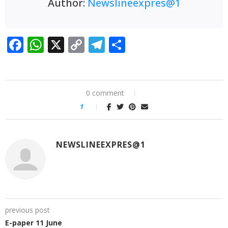
Author:
Newslineexpres@1
Facebook
WhatsApp
X
Copy
Telegram
Share
Link
0 comment
1
NEWSLINEEXPRES@1
previous post
E-paper 11 June