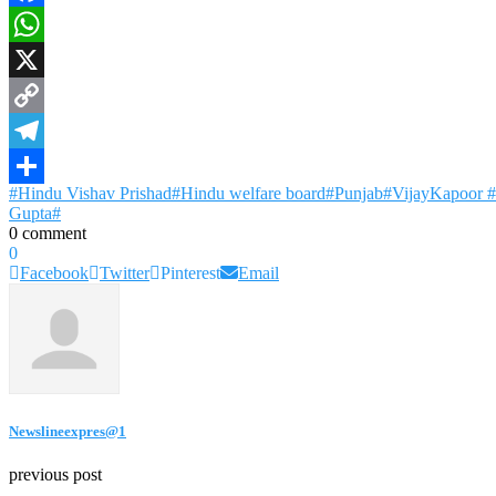
Facebook
WhatsApp
X
Copy
Link
Telegram
#Hindu Vishav Prishad#Hindu welfare board#Punjab#VijayKapoor #I
Share
Gupta#
0 comment
0
Facebook
Twitter
Pinterest
Email
Newslineexpres@1
previous post