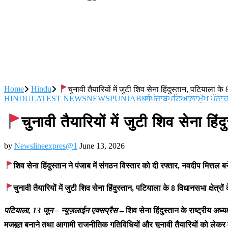
ਸ਼ਾਮਲ ਹੋਣ ਲਈ ਡੀ.ਸੀ. ਦਫ਼ਤਰ ਯੂਨੀਅਨ ਪਟਿਆਲਾ ਦੇ 
ਪ੍ਰਸਾਰਣ ’ਤੇ ਵਧਿਆ ਵਿਵਾਦ; SGPC ਵੱਲੋਂ GTC ਚੈਨ
ਸਰੀਨ ਦਾ ਪਟਿਆਲਾ ਪਹੁੰਚਣ ‘ਤੇ ਭਰਵਾਂ ਸਵਾਗਤ : ਗ
Home
Hindu
चुनावी तैयारियों में जुटी शिव सेना हिंदुस्तान, पटियाला के 
HINDU
LATEST NEWS
NEWS
PUNJAB
धर्म
ਪੰਜਾਬ
ਪਟਿਆਲ਼ਾ
ਮੁੱਖ ਪੰਨਾ
ਰ
चुनावी तैयारियों में जुटी शिव सेना हिं
by
Newslineexpres@1
June 13, 2026
शिव सेना हिंदुस्तान ने पंजाब में संगठन विस्तार को दी रफ्तार, नवदीप मित्तल 
चुनावी तैयारियों में जुटी शिव सेना हिंदुस्तान, पटियाला के 8 विधानसभा क्षेत्रों
पटियाला, 13 जून – न्यूज़लाईन एक्सप्रैस
– शिव सेना हिंदुस्तान के राष्ट्रीय अ
मजबूत बनाने तथा आगामी राजनीतिक गतिविधियों और चुनावी तैयारियों को लेकर