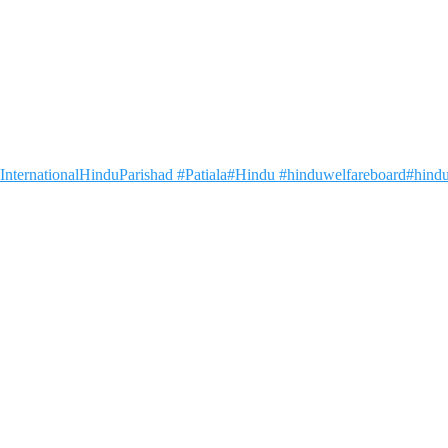
nternationalHinduParishad #Patiala#Hindu #hinduwelfareboard#hindu