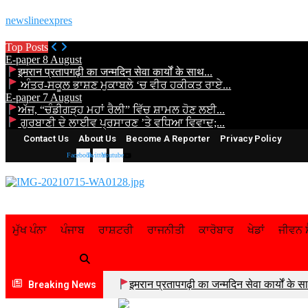
newslineexpres
Top Posts
E-paper 8 August
इमरान प्रतापगढ़ी का जन्मदिन सेवा कार्यों के साथ...
ਅੰਤਰ-ਸਕੂਲ ਭਾਸ਼ਣ ਮੁਕਾਬਲੇ ‘ਚ ਵੀਰ ਹਕੀਕਤ ਰਾਏ...
E-paper 7 August
ਅੱਜ, “ਚੰਡੀਗੜ੍ਹ ਮਹਾਂ ਰੈਲੀ” ਵਿੱਚ ਸ਼ਾਮਲ ਹੋਣ ਲਈ...
ਗੁਰਬਾਣੀ ਦੇ ਲਾਈਵ ਪ੍ਰਸਾਰਣ ’ਤੇ ਵਧਿਆ ਵਿਵਾਦ;...
Contact Us
About Us
Become A Reporter
Privacy Policy
Facebook
Twitter
Youtube
ਮੁੱਖ ਪੰਨਾ
ਪੰਜਾਬ
ਰਾਸ਼ਟਰੀ
ਰਾਜਨੀਤੀ
ਕਾਰੋਬਾਰ
ਖੇਡਾਂ
ਜੀਵਨ ਸ
इमरान प्रतापगढ़ी का जन्मदिन सेवा कार्यों के 
Breaking News