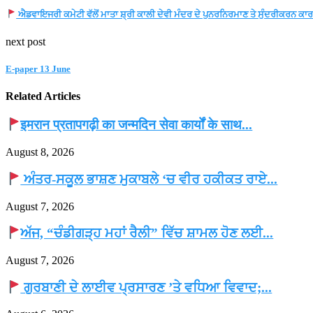
ਐਡਵਾਇਜਰੀ ਕਮੇਟੀ ਵੱਲੋਂ ਮਾਤਾ ਸ਼੍ਰੀ ਕਾਲੀ ਦੇਵੀ ਮੰਦਰ ਦੇ ਪੁਨਰਨਿਰਮਾਣ ਤੇ ਸੁੰਦਰੀਕਰਨ ਕਾਰ
next post
E-paper 13 June
Related Articles
इमरान प्रतापगढ़ी का जन्मदिन सेवा कार्यों के साथ...
August 8, 2026
ਅੰਤਰ-ਸਕੂਲ ਭਾਸ਼ਣ ਮੁਕਾਬਲੇ ‘ਚ ਵੀਰ ਹਕੀਕਤ ਰਾਏ...
August 7, 2026
ਅੱਜ, “ਚੰਡੀਗੜ੍ਹ ਮਹਾਂ ਰੈਲੀ” ਵਿੱਚ ਸ਼ਾਮਲ ਹੋਣ ਲਈ...
August 7, 2026
ਗੁਰਬਾਣੀ ਦੇ ਲਾਈਵ ਪ੍ਰਸਾਰਣ ’ਤੇ ਵਧਿਆ ਵਿਵਾਦ;...