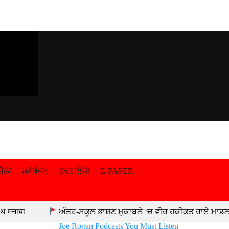
਼ੈਲੀ
ਮਨੋਰੰਜਨ
ਤਕਨਾਲੋਜੀ
E-PAPER
साथ मनाया
ਅੰਤਰ-ਸਕੂਲ ਭਾਸ਼ਣ ਮੁਕਾਬਲੇ ‘ਚ ਵੀਰ ਹਕੀਕਤ ਰਾਏ ਮਾ