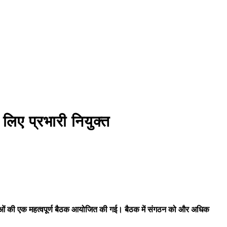
ਿਕ ਛੁੱਟੀ ਲੈ ਕੇ ਚੰਡੀਗੜ੍ਹ ਵੱਲ ਕੂਚ ਅੱਜ
ਗੁਰਬਾਣੀ ਦੇ ਲਾਈਵ
ਫੁੱਟ ਡੂੰਘੇ ਟੋਏ ਨੇ ਮਚਾਈ ਦਹਿਸ਼ਤ
BJP ਦੇ ਜਨਰਲ ਸਕੱਤਰ ਅਨਿਲ
े लिए प्रभारी नियुक्त
ठ नेताओं की एक महत्वपूर्ण बैठक आयोजित की गई। बैठक में संगठन को और अधिक