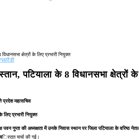
ਕਰਮਚਾਰੀ ਸਮੂਹਿਕ ਛੁੱਟੀ ‘ਤੇ ; ਦੋ ਦਿਨਾਂ ਦੀ ਕਲਮ ਛੋੜ ਹੜਤਾਲ ਤੋਂ ਬਾਅਦ ਸਮੂਹ
ਲ ਨੂੰ ਲੀਗਲ ਨੋਟਿਸ ਜਾਰੀ
ਲੁਧਿਆਣਾ ‘ਚ ਅਚਾਨਕ ਧਸੀ ਮੁੱਖ ਸੜਕ, 20 
ੁਰਵਿੰਦਰ ਕਾਂਸਲ
8 विधानसभा क्षेत्रों के लिए प्रभारी नियुक्त
ਾਜਨੀਤੀ
दुस्तान, पटियाला के 8 विधानसभा क्षेत्रों क
बने प्रदेश महासचिव
 के लिए प्रभारी नियुक्त
ध्यक्ष पवन गुप्ता की अध्यक्षता में उनके निवास स्थान पर जिला पटियाला के वरिष्
 व
िस्तृत चर्चा की गई।