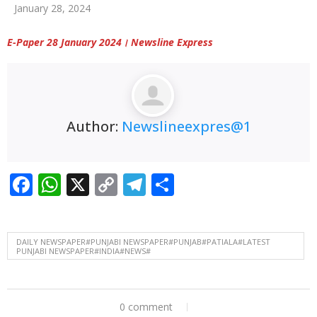
January 28, 2024
ਪਹਿਲ ਦੇ ਆਧਾਰ ‘ਤੇ ਹੱਲ ਕਰਨ ਦੇ ਏਡੀਸੀ ਦੇ ਨਿਰਦੇਸ਼
🚩 ADC ਅਨੁਪ੍ਰਿਤਾ ਜੋਹਲ ਨੇ ਆਜ਼ਾਦੀ ਘੁਲਾਟੀਆਂ
E-Paper 28 January 2024। Newsline Express
ਅਤੇ ਉਨ੍ਹਾਂ ਦੇ ਪਰਿਵਾਰਾਂ ਦੀਆਂ ਭਲਾਈ ਸਕੀਮਾਂ ਦਾ ਲਿਆ
ਜਾਇਜ਼ਾ
🚩 ਮਨਿਸਟੀਰੀਅਲ ਕਾਮਿਆਂ ਦੀ ਤਿੰਨ
Author:
ਦਿਨਾ ਕਲਮ ਛੋੜ ਹੜਤਾਲ ਅੱਜ ਤੋਂ
Newslineexpres@1
🚩 ਪਟਿਆਲਾ ਦੇ
ਲੀਲਾ ਭਵਨ ‘ਚ ਦਿਨ-ਦਿਹਾੜੇ ਚੱਲੀਆਂ ਗੋਲੀਆਂ
Facebook
WhatsApp
X
Copy
Telegram
Share
Link
DAILY NEWSPAPER#PUNJABI NEWSPAPER#PUNJAB#PATIALA#LATEST
PUNJABI NEWSPAPER#INDIA#NEWS#
0 comment