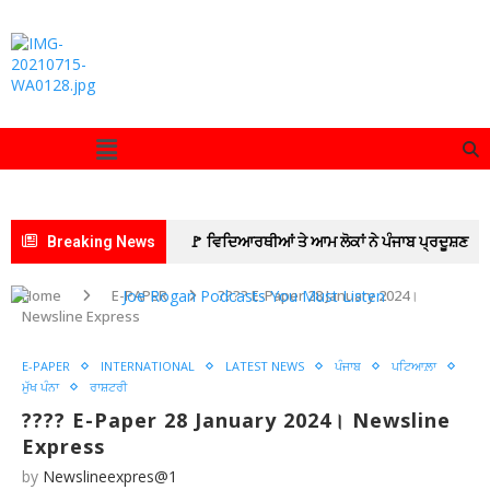
Breaking News
🚩 ਵਿਦਿਆਰਥੀਆਂ ਤੇ ਆਮ ਲੋਕਾਂ ਨੇ ਪੰਜਾਬ ਪ੍ਰਦੂਸ਼ਣ
ਰੋਕਥਾਮ ਬੋਰਡ ਅਤੇ ਨਗਰ ਨਿਗਮ ਨਾਲ ਮਿਲ ਕੇ ਪਟਿਆਲਾ
Home
E-PAPER
???? E-Paper 28 January 2024।
Newsline Express
ਦੀਆਂ ਪੰਜ ਪ੍ਰਮੁੱਖ ਸੜਕਾਂ ਦੀ ਕੀਤੀ ਸਫ਼ਾਈ
🚩 ਮੁੱਖ
E-PAPER
INTERNATIONAL
LATEST NEWS
ਪੰਜਾਬ
ਪਟਿਆਲ਼ਾ
ਮੰਤਰੀ ਭਗਵੰਤ ਸਿੰਘ ਮਾਨ ਅਤੇ ਟਰਾਂਸਪੋਰਟ ਮੰਤਰੀ ਹਰਪਾਲ
ਮੁੱਖ ਪੰਨਾ
ਰਾਸ਼ਟਰੀ
???? E-Paper 28 January 2024। Newsline
ਸਿੰਘ ਚੀਮਾ ਦੀ ਅਗਵਾਈ ਹੇਠ ਹਾਈ-ਟੈਕ ਹੋਵੇਗਾ
Express
PRTC
🚩 ਸਾਬਕਾ ਸੈਨਿਕਾਂ ਦੀਆਂ ਸਮੱਸਿਆਵਾਂ ਦਾ
by
Newslineexpres@1