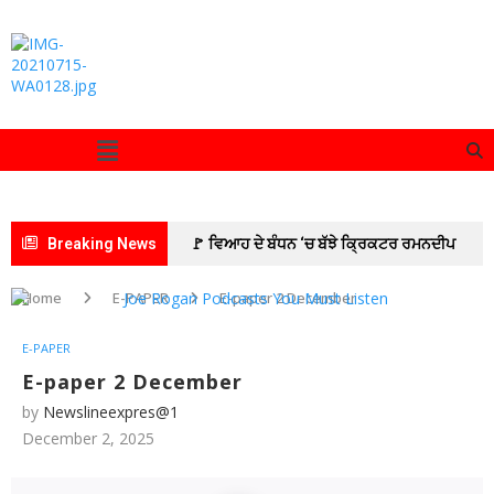
Breaking News
🚩 ਵਿਆਹ ਦੇ ਬੰਧਨ ‘ਚ ਬੱਝੇ ਕ੍ਰਿਕਟਰ ਰਮਨਦੀਪ
ਸਿੰਘ ਅਤੇ ਅਦਾਕਾਰਾ ਚਾਰਲੀ ਚੌਹਾਨ
🚩 ਆਰਮੀ
Home
E-PAPER
E-paper 2 December
ਰਿਕਰੂਟਮੈਂਟ ਦਫ਼ਤਰ ਪਟਿਆਲਾ ਵੱਲੋਂ ਜ਼ੋਨਲ ਰਿਕਰੂਟਮੈਂਟ
E-PAPER
ਦਫ਼ਤਰ ਜਲੰਧਰ ਦੀ ਅਗਵਾਈ ਹੇਠ 10 ਰੋਜ਼ਾ ਅਗਨੀਵੀਰ
E-paper 2 December
by
Newslineexpres@1
ਭਰਤੀ ਰੈਲੀ ਸਫ਼ਲਤਾਪੂਰਵਕ ਸੰਪੰਨ
🚩इमरान
December 2, 2025
प्रतापगढ़ी का जन्मदिन सेवा कार्यों के साथ मनाया
🚩