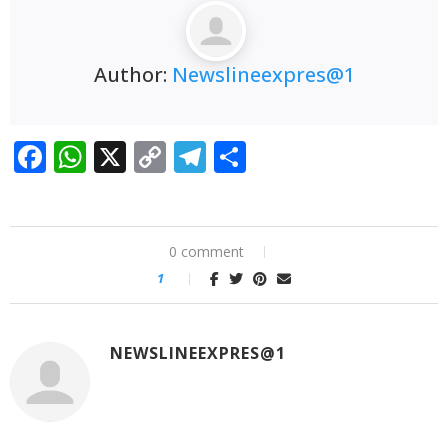
ਅੰਤਰ-ਸਕੂਲ ਭਾਸ਼ਣ ਮੁਕਾਬਲੇ ‘ਚ ਵੀਰ ਹਕੀਕਤ ਰਾਏ
ਮਾਡਲ ਸਕੂਲ ਦਾ ਦਬਦਬਾ ਬਰਕਰਾਰ
🚩ਅੱਜ,
Author:
Newslineexpres@1
“ਚੰਡੀਗੜ੍ਹ ਮਹਾਂ ਰੈਲੀ” ਵਿੱਚ ਸ਼ਾਮਲ ਹੋਣ ਲਈ ਡੀ.ਸੀ.
ਦਫ਼ਤਰ ਯੂਨੀਅਨ ਪਟਿਆਲਾ ਦੇ ਕਰਮਚਾਰੀ ਸਮੂਹਿਕ ਛੁੱਟੀ
Facebook
WhatsApp
X
Copy
Telegram
Share
‘ਤੇ ; ਦੋ ਦਿਨਾਂ ਦੀ ਕਲਮ ਛੋੜ ਹੜਤਾਲ ਤੋਂ ਬਾਅਦ ਸਮੂਹਿਕ
Link
ਛੁੱਟੀ ਲੈ ਕੇ ਚੰਡੀਗੜ੍ਹ ਵੱਲ ਕੂਚ ਅੱਜ
🚩 ਗੁਰਬਾਣੀ ਦੇ
0 comment
ਲਾਈਵ ਪ੍ਰਸਾਰਣ ’ਤੇ ਵਧਿਆ ਵਿਵਾਦ; SGPC ਵੱਲੋਂ GTC
1
ਚੈਨਲ ਨੂੰ ਲੀਗਲ ਨੋਟਿਸ ਜਾਰੀ
NEWSLINEEXPRES@1