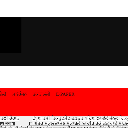
਼ੈਲੀ
ਮਨੋਰੰਜਨ
ਤਕਨਾਲੋਜੀ
E-PAPER
ਾਰਲੀ ਚੌਹਾਨ
🚩 ਆਰਮੀ ਰਿਕਰੂਟਮੈਂਟ ਦਫ਼ਤਰ ਪਟਿਆਲਾ ਵੱਲੋਂ ਜ਼ੋਨਲ ਰਿਕ
साथ मनाया
🚩 ਅੰਤਰ-ਸਕੂਲ ਭਾਸ਼ਣ ਮੁਕਾਬਲੇ ‘ਚ ਵੀਰ ਹਕੀਕਤ ਰਾਏ ਮਾ