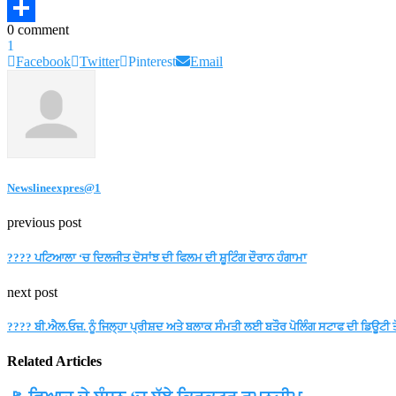
Link
Telegram
0 comment
Share
1
Facebook
Twitter
Pinterest
Email
Newslineexpres@1
previous post
???? ਪਟਿਆਲਾ ‘ਚ ਦਿਲਜੀਤ ਦੋਸਾਂਝ ਦੀ ਫਿਲਮ ਦੀ ਸ਼ੂਟਿੰਗ ਦੌਰਾਨ ਹੰਗਾਮਾ
next post
???? ਬੀ.ਐਲ.ਓਜ਼. ਨੂੰ ਜਿਲ੍ਹਾ ਪ੍ਰੀਸ਼ਦ ਅਤੇ ਬਲਾਕ ਸੰਮਤੀ ਲਈ ਬਤੌਰ ਪੋਲਿੰਗ ਸਟਾਫ ਦੀ ਡਿਊਟੀ ਤੋ
Related Articles