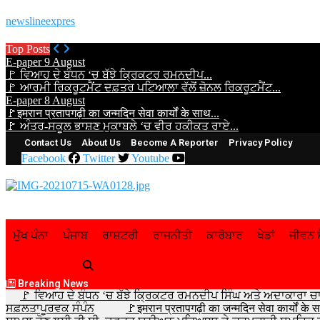
newslineexpres
Top Posts
E-paper 9 August
🚩 ਵਿਆਹ ਦੇ ਬੰਧਨ ‘ਚ ਬੱਝੇ ਕ੍ਰਿਕਟਰ ਰਮਨਦੀਪ...
🚩 ਆਰਮੀ ਰਿਕਰੂਟਮੈਂਟ ਦਫ਼ਤਰ ਪਟਿਆਲਾ ਵੱਲੋਂ ਜ਼ੋਨਲ ਰਿਕਰੂਟਮੈਂਟ...
E-paper 8 August
🚩इमरान प्रतापगढ़ी का जन्मदिन सेवा कार्यों के साथ...
🚩 ਅੰਤਰ-ਸਕੂਲ ਭਾਸ਼ਣ ਮੁਕਾਬਲੇ ‘ਚ ਵੀਰ ਹਕੀਕਤ ਰਾਏ...
Contact Us
About Us
Become A Reporter
Privacy Policy
Facebook
Twitter
Youtube
ਮੁੱਖ ਪੰਨਾ
ਪੰਜਾਬ
ਰਾਸ਼ਟਰੀ
ਰਾਜਨੀਤੀ
ਕਾਰੋਬਾਰ
ਖੇਡਾਂ
ਜੀਵਨ ਸ
Breaking News
🚩 ਵਿਆਹ ਦੇ ਬੰਧਨ ‘ਚ ਬੱਝੇ ਕ੍ਰਿਕਟਰ ਰਮਨਦੀਪ ਸਿੰਘ ਅਤੇ ਅਦਾਕਾਰਾ ਚ
ਸਫ਼ਲਤਾਪੂਰਵਕ ਸੰਪੰਨ
🚩इमरान प्रतापगढ़ी का जन्मदिन सेवा कार्यों के 