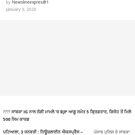
by
Newslineexpres@1
January 3, 2026
????
ਸਾਬਕਾ IG ਨਾਲ ਠੱਗੀ ਮਾਮਲੇ ’ਚ BJP ਆਗੂ ਸਮੇਤ 5 ਗ੍ਰਿਫ਼ਤਾਰ, ਗਿਰੋਹ ਤੋਂ ਮਿਲੇ
500 ਸਿਮ ਕਾਰਡ
ਪਟਿਆਲਾ, 3 ਜਨਵਰੀ :
ਨਿਊਜ਼ਲਾਈਨ ਐਕਸਪ੍ਰੈਸ –
ਪੰਜਾਬ ਪੁਲਿਸ ਦੇ ਸਾਬਕਾ