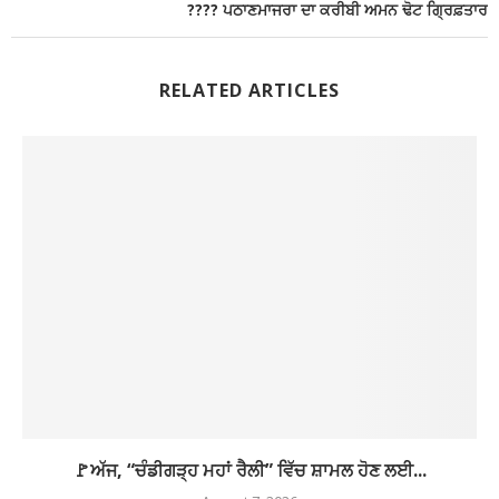
???? ਪਠਾਣਮਾਜਰਾ ਦਾ ਕਰੀਬੀ ਅਮਨ ਢੋਟ ਗ੍ਰਿਫ਼ਤਾਰ
RELATED ARTICLES
🚩ਅੱਜ, “ਚੰਡੀਗੜ੍ਹ ਮਹਾਂ ਰੈਲੀ” ਵਿੱਚ ਸ਼ਾਮਲ ਹੋਣ ਲਈ...