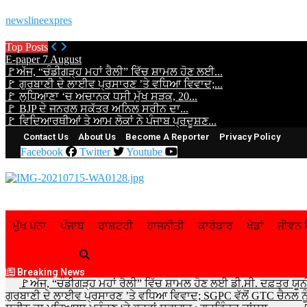
newslineexpres
Top Posts
E-paper 7 August
🚩ਅੱਜ, “ਚੰਡੀਗੜ੍ਹ ਮਹਾਂ ਰੈਲੀ” ਵਿੱਚ ਸ਼ਾਮਲ ਹੋਣ ਲਈ...
🚩 ਗੁਰਬਾਣੀ ਦੇ ਲਾਈਵ ਪ੍ਰਸਾਰਣ ’ਤੇ ਵਧਿਆ ਵਿਵਾਦ;...
🚩 ਲੁਧਿਆਣਾ ‘ਚ ਅਚਾਨਕ ਧਸੀ ਮੁੱਖ ਸੜਕ, 20...
🚩 BJP ਦੇ ਜਨਰਲ ਸਕੱਤਰ ਅਨਿਲ ਸਰੀਨ ਦਾ...
🚩 ਵਿਦਿਆਰਥੀਆਂ ਤੇ ਆਮ ਲੋਕਾਂ ਨੇ ਪੰਜਾਬ ਪ੍ਰਦੂਸ਼ਣ...
Contact Us
About Us
Become A Reporter
Privacy Policy
Facebook
Twitter
Youtube
ਮੁੱਖ ਪੰਨਾ
ਪੰਜਾਬ
ਰਾਸ਼ਟਰੀ
ਰਾਜਨੀਤੀ
ਕਾਰੋਬਾਰ
ਖੇਡਾਂ
ਜੀਵਨ ਸ
Breaking News
🚩ਅੱਜ, “ਚੰਡੀਗੜ੍ਹ ਮਹਾਂ ਰੈਲੀ” ਵਿੱਚ ਸ਼ਾਮਲ ਹੋਣ ਲਈ ਡੀ.ਸੀ. ਦਫ਼ਤਰ ਯੂਨ
ਗੁਰਬਾਣੀ ਦੇ ਲਾਈਵ ਪ੍ਰਸਾਰਣ ’ਤੇ ਵਧਿਆ ਵਿਵਾਦ; SGPC ਵੱਲੋਂ GTC ਚੈਨਲ ਨੂ