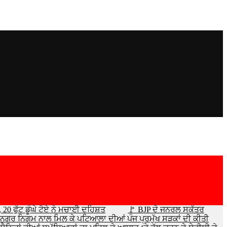
0 ਫੁੱਟ ਡੂੰਘੇ ਟੋਏ ਨੇ ਮਚਾਈ ਦਹਿਸ਼ਤ
🚩 BJP ਦੇ ਜਨਰਲ ਸਕੱਤਰ
ੇ ਨਗਰ ਨਿਗਮ ਨਾਲ ਮਿਲ ਕੇ ਪਟਿਆਲਾ ਦੀਆਂ ਪੰਜ ਪ੍ਰਮੁੱਖ ਸੜਕਾਂ ਦੀ ਕੀਤੀ