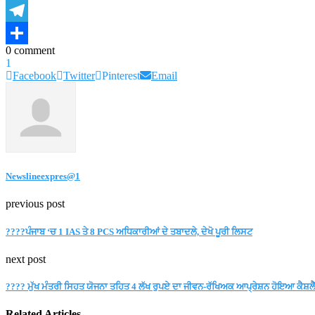
Copy
Link
Telegram
0 comment
Share
1
Facebook
Twitter
Pinterest
Email
Newslineexpres@1
previous post
????ਪੰਜਾਬ ‘ਚ 1 IAS ਤੇ 8 PCS ਅਧਿਕਾਰੀਆਂ ਦੇ ਤਬਾਦਲੇ, ਦੇਖੋ ਪੂਰੀ ਲਿਸਟ
next post
???? ਮੁੱਖ ਮੰਤਰੀ ਸਿਹਤ ਯੋਜਨਾ ਤਹਿਤ 4 ਲੱਖ ਰੁਪਏ ਦਾ ਜੀਵਨ-ਰੱਖਿਅਕ ਆਪ੍ਰੇਸ਼ਨ ਹੋਇਆ ਕੈਸ਼ਲੈ
Related Articles