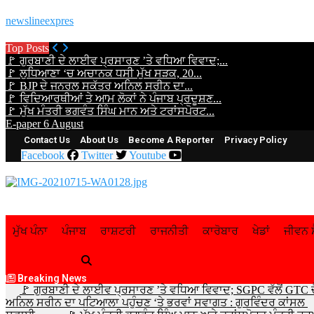
newslineexpres
Top Posts
🚩 ਗੁਰਬਾਣੀ ਦੇ ਲਾਈਵ ਪ੍ਰਸਾਰਣ ’ਤੇ ਵਧਿਆ ਵਿਵਾਦ;...
🚩 ਲੁਧਿਆਣਾ ‘ਚ ਅਚਾਨਕ ਧਸੀ ਮੁੱਖ ਸੜਕ, 20...
🚩 BJP ਦੇ ਜਨਰਲ ਸਕੱਤਰ ਅਨਿਲ ਸਰੀਨ ਦਾ...
🚩 ਵਿਦਿਆਰਥੀਆਂ ਤੇ ਆਮ ਲੋਕਾਂ ਨੇ ਪੰਜਾਬ ਪ੍ਰਦੂਸ਼ਣ...
🚩 ਮੁੱਖ ਮੰਤਰੀ ਭਗਵੰਤ ਸਿੰਘ ਮਾਨ ਅਤੇ ਟਰਾਂਸਪੋਰਟ...
E-paper 6 August
Contact Us
About Us
Become A Reporter
Privacy Policy
Facebook
Twitter
Youtube
ਮੁੱਖ ਪੰਨਾ
ਪੰਜਾਬ
ਰਾਸ਼ਟਰੀ
ਰਾਜਨੀਤੀ
ਕਾਰੋਬਾਰ
ਖੇਡਾਂ
ਜੀਵਨ ਸ
Breaking News
🚩 ਗੁਰਬਾਣੀ ਦੇ ਲਾਈਵ ਪ੍ਰਸਾਰਣ ’ਤੇ ਵਧਿਆ ਵਿਵਾਦ; SGPC ਵੱਲੋਂ GTC ਚ
ਅਨਿਲ ਸਰੀਨ ਦਾ ਪਟਿਆਲਾ ਪਹੁੰਚਣ ‘ਤੇ ਭਰਵਾਂ ਸਵਾਗਤ : ਗੁਰਵਿੰਦਰ ਕਾਂਸਲ