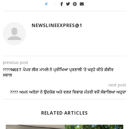
0
NEWSLINEEXPRES@1
previous post
????NEET ਪੇਪਰ ਲੀਕ ਮਾਮਲੇ ਨੇ ਪ੍ਰੀਖਿਆ ਪ੍ਰਣਾਲੀ ’ਤੇ ਖੜ੍ਹੇ ਕੀਤੇ ਗੰਭੀਰ
ਸਵਾਲ
next post
???? ਅਮਨ ਅਰੋੜਾ ਨੇ ਉਦਯੋਗ ਅਤੇ ਵਣਜ ਵਿਭਾਗ ਮੰਤਰੀ ਵਜੋਂ ਸੰਭਾਲਿਆ ਅਹੁਦਾ
RELATED ARTICLES