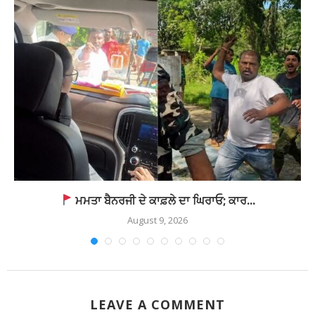
ਮਮਤਾ ਬੈਨਰਜੀ ਦੇ ਕਾਫ਼ਲੇ ਦਾ ਘਿਰਾਓ; ਕਾਰ...
August 9, 2026
LEAVE A COMMENT