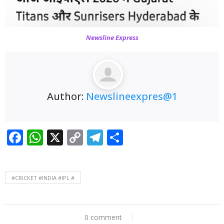
Newsline Express
Author:
Newslineexpres@1
Facebook
WhatsApp
X
Copy
Telegram
Share
Link
#CRICKET #INDIA #IPL #
0 comment