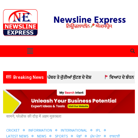
 ਦਾ ਘਿਰਾਓ; ਕਾਰ ਉੱਤੇ ਪੱਥਰ ਤੇ ਜੁੱਤੀਆਂ ਸੁੱਟਣ ਦੇ ਦੋਸ਼
Breaking News
ਵਿਆਹ ਦੇ ਬੰਧਨ ‘ਚ ਬੱਝੇ
Home
Cricket
????आईपीएल में आज गुजरात और हैदराबाद आमने-
सामने, प्लेऑफ की दौड़ में अहम मुकाबला
CRICKET
INFORMATION
INTERNATIONAL
IPL
LATEST NEWS
NEWS
SPORTS
ਖੇਡਾਂ
ਮੁੱਖ ਪੰਨਾ
ਰਾਸ਼ਟਰੀ