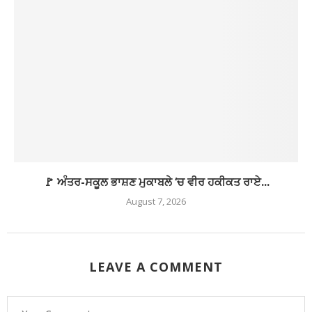
🚩 ਅੰਤਰ-ਸਕੂਲ ਭਾਸ਼ਣ ਮੁਕਾਬਲੇ ‘ਚ ਵੀਰ ਹਕੀਕਤ ਰਾਏ...
August 7, 2026
LEAVE A COMMENT