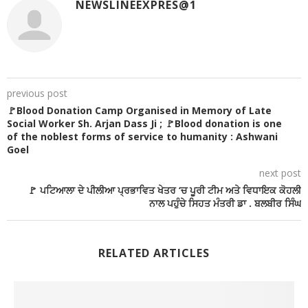
NEWSLINEEXPRES@1
previous post
🚩Blood Donation Camp Organised in Memory of Late
Social Worker Sh. Arjan Dass Ji ; 🚩Blood donation is one
of the noblest forms of service to humanity : Ashwani
Goel
next post
🚩 ਪਟਿਆਲਾ ਦੇ ਪੀਲੀਆ ਪ੍ਰਭਾਵਿਤ ਖੇਤਰ ‘ਚ ਪੂਰੀ ਟੀਮ ਅਤੇ ਵਿਧਾਇਕ ਕੋਹਲੀ
ਨਾਲ ਪਹੁੰਚੇ ਸਿਹਤ ਮੰਤਰੀ ਡਾ . ਬਲਬੀਰ ਸਿੰਘ
RELATED ARTICLES