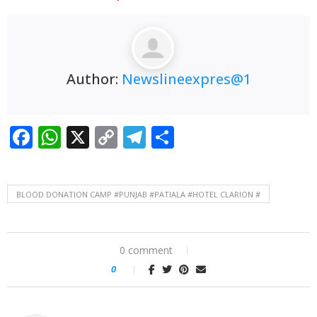
Author:
Newslineexpres@1
Facebook
WhatsApp
X
Copy
Telegram
Share
Link
BLOOD DONATION CAMP #PUNJAB #PATIALA #HOTEL CLARION #
0 comment
0