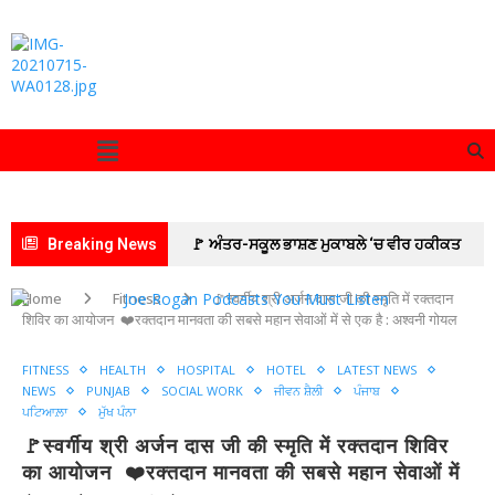
Breaking News
🚩 ਅੰਤਰ-ਸਕੂਲ ਭਾਸ਼ਣ ਮੁਕਾਬਲੇ ‘ਚ ਵੀਰ ਹਕੀਕਤ
ਰਾਏ ਮਾਡਲ ਸਕੂਲ ਦਾ ਦਬਦਬਾ ਬਰਕਰਾਰ
🚩ਅੱਜ,
Home
Fitness
🚩स्वर्गीय श्री अर्जन दास जी की स्मृति में रक्तदान
शिविर का आयोजन ❤️रक्तदान मानवता की सबसे महान सेवाओं में से एक है : अश्वनी गोयल
“ਚੰਡੀਗੜ੍ਹ ਮਹਾਂ ਰੈਲੀ” ਵਿੱਚ ਸ਼ਾਮਲ ਹੋਣ ਲਈ ਡੀ.ਸੀ.
FITNESS
HEALTH
HOSPITAL
HOTEL
LATEST NEWS
ਦਫ਼ਤਰ ਯੂਨੀਅਨ ਪਟਿਆਲਾ ਦੇ ਕਰਮਚਾਰੀ ਸਮੂਹਿਕ ਛੁੱਟੀ
NEWS
PUNJAB
SOCIAL WORK
ਜੀਵਨ ਸ਼ੈਲੀ
ਪੰਜਾਬ
ਪਟਿਆਲ਼ਾ
ਮੁੱਖ ਪੰਨਾ
‘ਤੇ ; ਦੋ ਦਿਨਾਂ ਦੀ ਕਲਮ ਛੋੜ ਹੜਤਾਲ ਤੋਂ ਬਾਅਦ ਸਮੂਹਿਕ
🚩स्वर्गीय श्री अर्जन दास जी की स्मृति में रक्तदान शिविर
ਛੁੱਟੀ ਲੈ ਕੇ ਚੰਡੀਗੜ੍ਹ ਵੱਲ ਕੂਚ ਅੱਜ
🚩 ਗੁਰਬਾਣੀ ਦੇ
का आयोजन ❤️रक्तदान मानवता की सबसे महान सेवाओं में