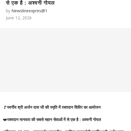
से एक है : अश्वनी गोयल
ਲਾਈਵ ਪ੍ਰਸਾਰਣ ’ਤੇ ਵਧਿਆ ਵਿਵਾਦ; SGPC ਵੱਲੋਂ GTC
by
Newslineexpres@1
ਚੈਨਲ ਨੂੰ ਲੀਗਲ ਨੋਟਿਸ ਜਾਰੀ
🚩 ਲੁਧਿਆਣਾ ‘ਚ
June 12, 2026
ਅਚਾਨਕ ਧਸੀ ਮੁੱਖ ਸੜਕ, 20 ਫੁੱਟ ਡੂੰਘੇ ਟੋਏ ਨੇ ਮਚਾਈ
ਦਹਿਸ਼ਤ
🚩 BJP ਦੇ ਜਨਰਲ ਸਕੱਤਰ ਅਨਿਲ
ਸਰੀਨ ਦਾ ਪਟਿਆਲਾ ਪਹੁੰਚਣ ‘ਤੇ ਭਰਵਾਂ ਸਵਾਗਤ :
ਗੁਰਵਿੰਦਰ ਕਾਂਸਲ
🚩 ਵਿਦਿਆਰਥੀਆਂ ਤੇ ਆਮ
ਲੋਕਾਂ ਨੇ ਪੰਜਾਬ ਪ੍ਰਦੂਸ਼ਣ ਰੋਕਥਾਮ ਬੋਰਡ ਅਤੇ ਨਗਰ ਨਿਗਮ
ਨਾਲ ਮਿਲ ਕੇ ਪਟਿਆਲਾ ਦੀਆਂ ਪੰਜ ਪ੍ਰਮੁੱਖ ਸੜਕਾਂ ਦੀ
ਕੀਤੀ ਸਫ਼ਾਈ
🚩स्वर्गीय श्री अर्जन दास जी की स्मृति में रक्तदान शिविर का आयोजन
❤️
रक्तदान मानवता की सबसे महान सेवाओं में से एक है : अश्वनी गोयल