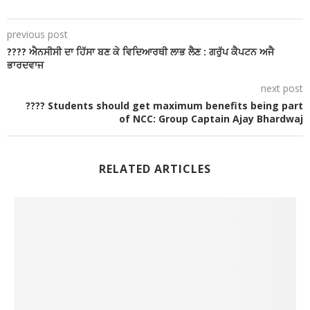
previous post
???? ਐਨਸੀਸੀ ਦਾ ਹਿੱਸਾ ਬਣ ਕੇ ਵਿਦਿਆਰਥੀ ਲਾਭ ਲੈਣ : ਗਰੁੱਪ ਕੈਪਟਨ ਅਜੈ
ਭਾਰਦਵਾਜ
next post
???? Students should get maximum benefits being part
of NCC: Group Captain Ajay Bhardwaj
RELATED ARTICLES