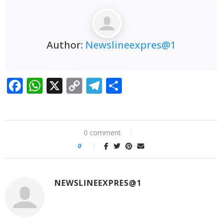
Author:
Newslineexpres@1
Facebook
WhatsApp
X
Copy
Telegram
Share
Link
0 comment
0
NEWSLINEEXPRES@1