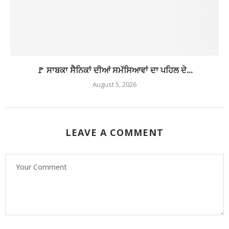
🚩 ਸਾਬਕਾ ਸੈਨਿਕਾਂ ਦੀਆਂ ਸਮੱਸਿਆਵਾਂ ਦਾ ਪਹਿਲ ਦੇ...
August 5, 2026
LEAVE A COMMENT