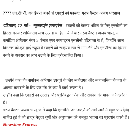
ਪ੍ਰੋਜੈਕਟ’ ਤਹਿਤ ਡੀ ਸੀ ਨੇ ਸੈਲਫ ਡਿਫੈਂਸ ਦੀ ਸਿਖਲਾਈ ਪੂਰੀ
???? एन.सी.सी. का हिस्सा बनने से छात्रों को फायदा: ग्रुप कैप्टन अजय भारद्वाज
ਕਰਨ ਵਾਲੀਆਂ ਲੜਕੀਆਂ ਨੂੰ ਵੰਡੇ ਸਰਟੀਫਿਕੇਟ
🚩
पटियाला, 17 मई – न्यूज़लाईन
एक्सप्रैस
– छात्रों को बेहतर भविष्य के लिए एनसीसी का
हिस्सा बनकर अधिकतम लाभ उठाना चाहिए। ये विचार ग्रुप कैप्टन अजय भारद्वाज,
15 ਅਗਸਤ ਮੌਕੇ ਐਵਾਰਡਾਂ ਲਈ ਫਾਰਮ 10 ਅਗਸਤ ਤੱਕ
कमांडिंग ऑफिसर नंबर 3 पंजाब एयर स्क्वाड्रन एनसीसी पटियाला के हैं, जिन्होंने आज
ਜਮ੍ਹਾਂ ਕਰਵਾਉਣ ਦੇ ਨਿਰਦੇਸ਼ : ਡਾ. ਹਿਮਾਂਸ਼ੂ ਅਗਰਵਾਲ
ब्रिटिश को-एड हाई स्कूल में छात्रों को सक्रिय रूप से भाग लेने और एनसीसी का हिस्सा
बनने के अवसर का लाभ उठाने के लिए प्रोत्साहित किया।
उन्होंने कहा कि नामांकन अभियान छात्रों के लिए व्यक्तिगत और व्यावसायिक विकास के
अवसर तलाशने के लिए एक मंच के रूप में कार्य करता है।
उन्होंने कहा कि छात्रों का उत्साह और प्रतिबद्धता सेवा और समर्पण की भावना को दर्शाता
है।
ग्रुप कैप्टन अजय भारद्वाज ने कहा कि एनसीसी उन छात्रों को आगे लाने में बहुत फायदेमंद
साबित हुई है जो छात्र नेतृत्व गुणों और अनुशासन की मजबूत भावना का प्रदर्शन करते हैं।
Newsline Express