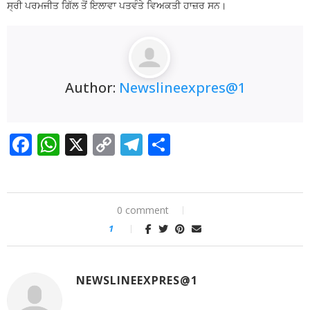
ਸ੍ਰੀ ਪਰਮਜੀਤ ਗਿੱਲ ਤੋਂ ਇਲਾਵਾ ਪਤਵੰਤੇ ਵਿਅਕਤੀ ਹਾਜ਼ਰ ਸਨ।
Author:
Newslineexpres@1
Facebook
WhatsApp
X
Copy
Telegram
Share
Link
0 comment
1
NEWSLINEEXPRES@1