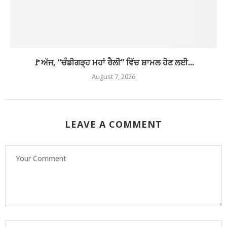
🚩ਅੱਜ, “ਚੰਡੀਗੜ੍ਹ ਮਹਾਂ ਰੈਲੀ” ਵਿੱਚ ਸ਼ਾਮਲ ਹੋਣ ਲਈ...
August 7, 2026
LEAVE A COMMENT