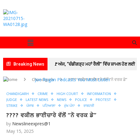
Breaking News
🚩ਅੱਜ, “ਚੰਡੀਗੜ੍ਹ ਮਹਾਂ ਰੈਲੀ” ਵਿੱਚ ਸ਼ਾਮਲ ਹੋਣ ਲਈ
ਡੀ.ਸੀ. ਦਫ਼ਤਰ ਯੂਨੀਅਨ ਪਟਿਆਲਾ ਦੇ ਕਰਮਚਾਰੀ
Home
Chandigarh
???? ਵਕੀਲ ਭਾਈਚਾਰੇ ਵੱਲੋਂ “ਨੋ ਵਰਕ ਡੇ”
ਸਮੂਹਿਕ ਛੁੱਟੀ ‘ਤੇ ; ਦੋ ਦਿਨਾਂ ਦੀ ਕਲਮ ਛੋੜ ਹੜਤਾਲ ਤੋਂ
CHANDIGARH
CRIME
HIGH COURT
INFORMATION
JUDGE
LATEST NEWS
NEWS
POLICE
PROTEST
ਬਾਅਦ ਸਮੂਹਿਕ ਛੁੱਟੀ ਲੈ ਕੇ ਚੰਡੀਗੜ੍ਹ ਵੱਲ ਕੂਚ ਅੱਜ
STRIKE
ਪੰਜਾਬ
ਪਟਿਆਲ਼ਾ
ਮੁੱਖ ਪੰਨਾ
ਰਾਸ਼ਟਰੀ
???? ਵਕੀਲ ਭਾਈਚਾਰੇ ਵੱਲੋਂ “ਨੋ ਵਰਕ ਡੇ”
🚩 ਗੁਰਬਾਣੀ ਦੇ ਲਾਈਵ ਪ੍ਰਸਾਰਣ ’ਤੇ ਵਧਿਆ ਵਿਵਾਦ;
by
Newslineexpres@1
SGPC ਵੱਲੋਂ GTC ਚੈਨਲ ਨੂੰ ਲੀਗਲ ਨੋਟਿਸ ਜਾਰੀ
May 15, 2025
🚩 ਲੁਧਿਆਣਾ ‘ਚ ਅਚਾਨਕ ਧਸੀ ਮੁੱਖ ਸੜਕ, 20 ਫੁੱਟ