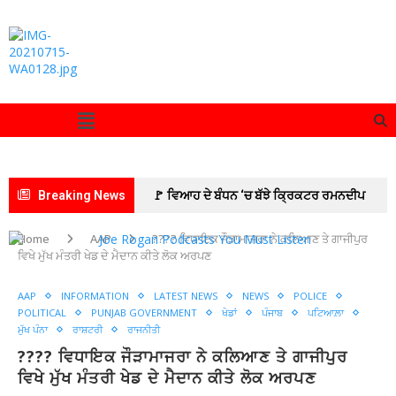
Breaking News
🚩 ਵਿਆਹ ਦੇ ਬੰਧਨ ‘ਚ ਬੱਝੇ ਕ੍ਰਿਕਟਰ ਰਮਨਦੀਪ
ਸਿੰਘ ਅਤੇ ਅਦਾਕਾਰਾ ਚਾਰਲੀ ਚੌਹਾਨ
🚩 ਆਰਮੀ
Home
AAP
???? ਵਿਧਾਇਕ ਜੌੜਾਮਾਜਰਾ ਨੇ ਕਲਿਆਣ ਤੇ ਗਾਜੀਪੁਰ
ਵਿਖੇ ਮੁੱਖ ਮੰਤਰੀ ਖੇਡ ਦੇ ਮੈਦਾਨ ਕੀਤੇ ਲੋਕ ਅਰਪਣ
ਰਿਕਰੂਟਮੈਂਟ ਦਫ਼ਤਰ ਪਟਿਆਲਾ ਵੱਲੋਂ ਜ਼ੋਨਲ ਰਿਕਰੂਟਮੈਂਟ
AAP
INFORMATION
LATEST NEWS
NEWS
POLICE
ਦਫ਼ਤਰ ਜਲੰਧਰ ਦੀ ਅਗਵਾਈ ਹੇਠ 10 ਰੋਜ਼ਾ ਅਗਨੀਵੀਰ
POLITICAL
PUNJAB GOVERNMENT
ਖੇਡਾਂ
ਪੰਜਾਬ
ਪਟਿਆਲ਼ਾ
ਮੁੱਖ ਪੰਨਾ
ਰਾਸ਼ਟਰੀ
ਰਾਜਨੀਤੀ
ਭਰਤੀ ਰੈਲੀ ਸਫ਼ਲਤਾਪੂਰਵਕ ਸੰਪੰਨ
🚩इमरान
???? ਵਿਧਾਇਕ ਜੌੜਾਮਾਜਰਾ ਨੇ ਕਲਿਆਣ ਤੇ ਗਾਜੀਪੁਰ
प्रतापगढ़ी का जन्मदिन सेवा कार्यों के साथ मनाया
🚩
ਵਿਖੇ ਮੁੱਖ ਮੰਤਰੀ ਖੇਡ ਦੇ ਮੈਦਾਨ ਕੀਤੇ ਲੋਕ ਅਰਪਣ