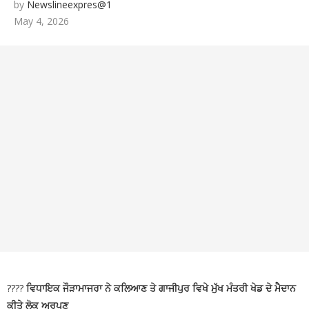
by
Newslineexpres@1
ਅੰਤਰ-ਸਕੂਲ ਭਾਸ਼ਣ ਮੁਕਾਬਲੇ ‘ਚ ਵੀਰ ਹਕੀਕਤ ਰਾਏ
May 4, 2026
ਮਾਡਲ ਸਕੂਲ ਦਾ ਦਬਦਬਾ ਬਰਕਰਾਰ
🚩ਅੱਜ,
“ਚੰਡੀਗੜ੍ਹ ਮਹਾਂ ਰੈਲੀ” ਵਿੱਚ ਸ਼ਾਮਲ ਹੋਣ ਲਈ ਡੀ.ਸੀ.
ਦਫ਼ਤਰ ਯੂਨੀਅਨ ਪਟਿਆਲਾ ਦੇ ਕਰਮਚਾਰੀ ਸਮੂਹਿਕ ਛੁੱਟੀ
‘ਤੇ ; ਦੋ ਦਿਨਾਂ ਦੀ ਕਲਮ ਛੋੜ ਹੜਤਾਲ ਤੋਂ ਬਾਅਦ ਸਮੂਹਿਕ
ਛੁੱਟੀ ਲੈ ਕੇ ਚੰਡੀਗੜ੍ਹ ਵੱਲ ਕੂਚ ਅੱਜ
🚩 ਗੁਰਬਾਣੀ ਦੇ
ਲਾਈਵ ਪ੍ਰਸਾਰਣ ’ਤੇ ਵਧਿਆ ਵਿਵਾਦ; SGPC ਵੱਲੋਂ GTC
ਚੈਨਲ ਨੂੰ ਲੀਗਲ ਨੋਟਿਸ ਜਾਰੀ
????
ਵਿਧਾਇਕ ਜੌੜਾਮਾਜਰਾ ਨੇ ਕਲਿਆਣ ਤੇ ਗਾਜੀਪੁਰ ਵਿਖੇ ਮੁੱਖ ਮੰਤਰੀ ਖੇਡ ਦੇ ਮੈਦਾਨ
ਕੀਤੇ ਲੋਕ ਅਰਪਣ