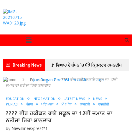
Breaking News
🚩 ਵਿਆਹ ਦੇ ਬੰਧਨ ‘ਚ ਬੱਝੇ ਕ੍ਰਿਕਟਰ ਰਮਨਦੀਪ
ਸਿੰਘ ਅਤੇ ਅਦਾਕਾਰਾ ਚਾਰਲੀ ਚੌਹਾਨ
🚩 ਆਰਮੀ
Home
Education
???? ਵੀਰ ਹਕੀਕਤ ਰਾਏ ਸਕੂਲ ਦਾ 12ਵੀਂ
ਜਮਾਤ ਦਾ ਨਤੀਜਾ ਰਿਹਾ ਸ਼ਾਨਦਾਰ
ਰਿਕਰੂਟਮੈਂਟ ਦਫ਼ਤਰ ਪਟਿਆਲਾ ਵੱਲੋਂ ਜ਼ੋਨਲ ਰਿਕਰੂਟਮੈਂਟ
EDUCATION
INFORMATION
LATEST NEWS
NEWS
ਦਫ਼ਤਰ ਜਲੰਧਰ ਦੀ ਅਗਵਾਈ ਹੇਠ 10 ਰੋਜ਼ਾ ਅਗਨੀਵੀਰ
PUNJAB
ਪੰਜਾਬ
ਪਟਿਆਲ਼ਾ
ਮੁੱਖ ਪੰਨਾ
ਰਾਸ਼ਟਰੀ
ਰਾਜਨੀਤੀ
???? ਵੀਰ ਹਕੀਕਤ ਰਾਏ ਸਕੂਲ ਦਾ 12ਵੀਂ ਜਮਾਤ ਦਾ
ਭਰਤੀ ਰੈਲੀ ਸਫ਼ਲਤਾਪੂਰਵਕ ਸੰਪੰਨ
🚩इमरान
ਨਤੀਜਾ ਰਿਹਾ ਸ਼ਾਨਦਾਰ
प्रतापगढ़ी का जन्मदिन सेवा कार्यों के साथ मनाया
🚩
by
Newslineexpres@1