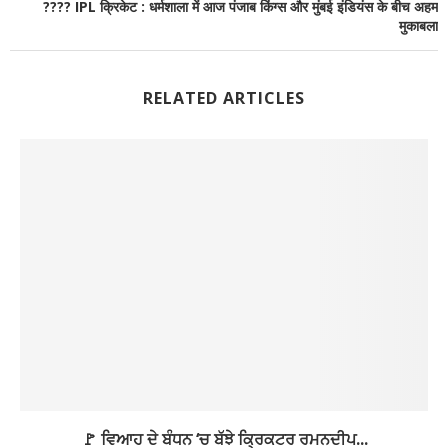
???? IPL क्रिकेट : धर्मशाला में आज पंजाब किंग्स और मुंबई इंडियंस के बीच अहम
मुकाबला
RELATED ARTICLES
🚩 ਵਿਆਹ ਦੇ ਬੰਧਨ ‘ਚ ਬੱਝੇ ਕ੍ਰਿਕਟਰ ਰਮਨਦੀਪ...