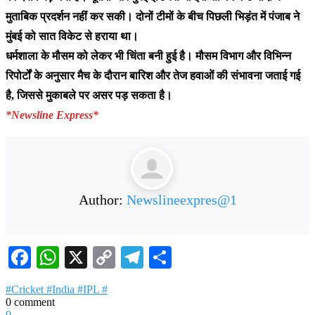
मुताबिक प्रदर्शन नहीं कर सकी। दोनों टीमों के बीच पिछली भिड़ंत में पंजाब ने
मुंबई को सात विकेट से हराया था।
धर्मशाला के मौसम को लेकर भी चिंता बनी हुई है। मौसम विभाग और विभिन्न
रिपोर्टों के अनुसार मैच के दौरान बारिश और तेज हवाओं की संभावना जताई गई
है, जिससे मुकाबले पर असर पड़ सकता है।
*Newsline Express*
Author:
Newslineexpres@1
Facebook
WhatsApp
X
Copy
Telegram
Share
Link
#Cricket #India #IPL #
0 comment
0