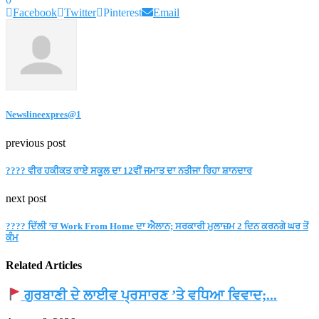
Facebook
Twitter
Pinterest
Email
Newslineexpres@1
previous post
???? ਵੀਰ ਹਕੀਕਤ ਰਾਏ ਸਕੂਲ ਦਾ 12ਵੀਂ ਜਮਾਤ ਦਾ ਨਤੀਜਾ ਰਿਹਾ ਸ਼ਾਨਦਾਰ
next post
???? ਦਿੱਲੀ ’ਚ Work From Home ਦਾ ਐਲਾਨ; ਸਰਕਾਰੀ ਮੁਲਾਜ਼ਮ 2 ਦਿਨ ਕਰਨਗੇ ਘਰ ਤੋਂ
ਕੰਮ
Related Articles
ਗੁਰਬਾਣੀ ਦੇ ਲਾਈਵ ਪ੍ਰਸਾਰਣ ’ਤੇ ਵਧਿਆ ਵਿਵਾਦ;...